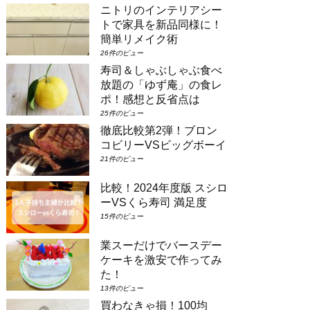
ェルジュ・デラックスルーム（パークビ
ニトリのインテリアシー
ュー）（3-6階）③コンシェルジュ・ス
トで家具を新品同様に！
ーペリアルーム（パークビュー）（7-8
階）④コンシェルジュ・デラックスルー
簡単リメイク術
ム（パークビュー）（7-8階）となり...
26件のビュー
寿司＆しゃぶしゃぶ食べ
放題の「ゆず庵」の食レ
ポ！感想と反省点は
25件のビュー
徹底比較第2弾！ブロン
コビリーVSビッグボーイ
21件のビュー
比較！2024年度版 スシロ
ーVSくら寿司 満足度
15件のビュー
業スーだけでバースデー
ケーキを激安で作ってみ
た！
13件のビュー
買わなきゃ損！100均