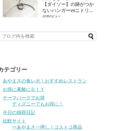
【ダイソー】の跡がつか
ないハンガーvsニトリ...
12件のビュー
カテゴリー
あやまさの食レポ！おすすめレストラン
お得に素敵にＤＩＹ
テーマパークでお得
ディズニーでもお得に！
今日の損得日記
比較サイト
ーあやまさ一押し！コストコ商品