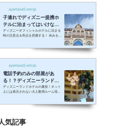
ayamasa5.xsrv.jp
子連れでディズニー提携ホ
テルに泊まってはいけない
ディズニーオフィシャルホテルに泊まる
５つの理由
時の注意点＆利点を把握する！ 休みを取
って子供を喜ばせるためにディズニーラ
ンドに行く！最高の家族サービスですよ
ね。 でも・・・小さい子供を連れてデ
ィズニーで遊びまくってその後家に帰る
のは、お父さんお母さんも疲れること間
違いなし。 夜の目玉であるショーやパレ
ayamasa5.xsrv.jp
ードの前に子供が寝てしまって抱っこし
電話予約のみの部屋があ
ながら見るなんて残念なことも多々起こ
る！？ディズニーランドホ
るでしょう。 せっかくキラキラした夢の
国を可愛い我が子に見せたかったの
ディズニーランドホテルの裏技！ネット
テルのコンシェルジュファ
に・・・。 そんな時、「ディズニーラ...
上には表示されない大人数用ルーム現在
ミリールーム
はコンシェルジュファミリールームとい
うのはなくなったそうです。また電話で
の予約センターもなくなってしまったそ
うで、元コンシェルジュファミリールー
ムのようなお部屋に大人数で泊まりたい
人気記事
場合は①コンシェルジュ・スーペリアル
ーム（パークビュー）（3-6階）➁コンシ