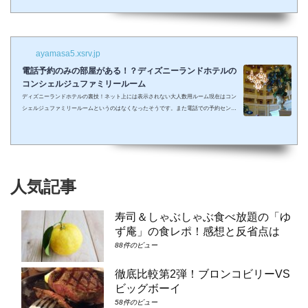
しまって抱っこしながら見るなんて残念なことも多々起こるでしょう。 せっかくキラキ
ラした夢の国を可愛い我が子に見せたかったのに・・・。 そんな時、「ディズニーラ...
ayamasa5.xsrv.jp
電話予約のみの部屋がある！？ディズニーランドホテルの
コンシェルジュファミリールーム
ディズニーランドホテルの裏技！ネット上には表示されない大人数用ルーム現在はコン
シェルジュファミリールームというのはなくなったそうです。また電話での予約センタ
ーもなくなってしまったそうで、元コンシェルジュファミリールームのようなお部屋に
大人数で泊まりたい場合は①コンシェルジュ・スーペリアルーム（パークビュー）（3-
6階）➁コンシェルジュ・デラックスルーム（パークビュー）（3-6階）③コンシェルジ
ュ・スーペリアルーム（パークビュー）（7-8階）④コンシェルジュ・デラックスルー
ム（パークビュー）（7-8階）となり...
人気記事
寿司＆しゃぶしゃぶ食べ放題の「ゆ
ず庵」の食レポ！感想と反省点は
88件のビュー
徹底比較第2弾！ブロンコビリーVS
ビッグボーイ
58件のビュー