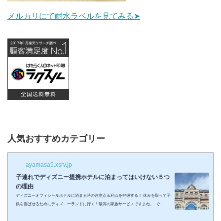
メルカリにて耐水ラベルを見てみる➤
人気おすすめカテゴリー
ayamasa5.xsrv.jp
子連れでディズニー提携ホテルに泊まってはいけない５つ
の理由
ディズニーオフィシャルホテルに泊まる時の注意点＆利点を把握する！ 休みを取って子
供を喜ばせるためにディズニーランドに行く！最高の家族サービスですよね。 で
も・・・小さい子供を連れてディズニーで遊びまくってその後家に帰るのは、お父さん
お母さんも疲れること間違いなし。 夜の目玉であるショーやパレードの前に子供が寝て