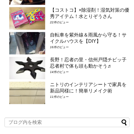
【コストコ】×除湿剤！湿気対策の優
秀アイテム！水とりぞうさん
22件のビュー
自転車を紫外線＆雨風から守る！サ
イクルハウスを【DIY】
16件のビュー
長野！忍者の里・信州戸隠チビッ子
忍者村で体も頭も動かそう♬
14件のビュー
ニトリのインテリアシートで家具を
新品同様に！簡単リメイク術
11件のビュー