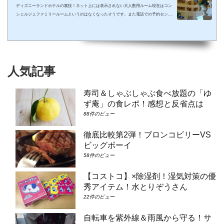
ディズニーランドホテルの裏技！ネット上には表示されない大人数用ルーム現在はコン
シェルジュファミリールームというのはなくなったそうです。また電話での予約センタ
ーもなくなってしまったそうで、元コンシェルジュファミリールームのようなお部屋に
大人数で泊まりたい場合は①コンシェルジュ・スーペリアルーム（パークビュー）（3-
6階）➁コンシェルジュ・デラックスルーム（パークビュー）（3-6階）③コンシェルジ
ュ・スーペリアルーム（パークビュー）（7-8階）④コンシェルジュ・デラックスルー
ム（パークビュー）（7-8階）となり...
人気記事
寿司＆しゃぶしゃぶ食べ放題の「ゆ
ず庵」の食レポ！感想と反省点は
88件のビュー
徹底比較第2弾！ブロンコビリーVS
ビッグボーイ
58件のビュー
【コストコ】×除湿剤！湿気対策の優
秀アイテム！水とりぞうさん
22件のビュー
自転車を紫外線＆雨風から守る！サ