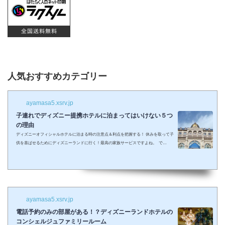
人気おすすめカテゴリー
ayamasa5.xsrv.jp
子連れでディズニー提携ホテルに泊まってはいけない５つ
の理由
ディズニーオフィシャルホテルに泊まる時の注意点＆利点を把握する！ 休みを取って子
供を喜ばせるためにディズニーランドに行く！最高の家族サービスですよね。 で
も・・・小さい子供を連れてディズニーで遊びまくってその後家に帰るのは、お父さん
お母さんも疲れること間違いなし。 夜の目玉であるショーやパレードの前に子供が寝て
しまって抱っこしながら見るなんて残念なことも多々起こるでしょう。 せっかくキラキ
ラした夢の国を可愛い我が子に見せたかったのに・・・。 そんな時、「ディズニーラ...
ayamasa5.xsrv.jp
電話予約のみの部屋がある！？ディズニーランドホテルの
コンシェルジュファミリールーム