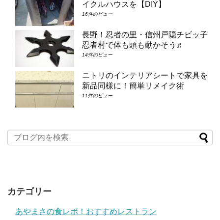
イクルハウスを【DIY】
16件のビュー
長野！忍者の里・信州戸隠チビッ子
忍者村で体も頭も動かそう♬
14件のビュー
ニトリのインテリアシートで家具を
新品同様に！簡単リメイク術
11件のビュー
カテゴリー
あやまさの食レポ！おすすめレストラン