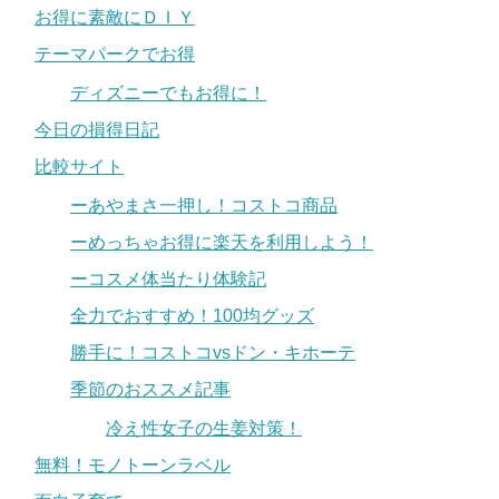
お得に素敵にＤＩＹ
テーマパークでお得
ディズニーでもお得に！
今日の損得日記
比較サイト
ーあやまさ一押し！コストコ商品
ーめっちゃお得に楽天を利用しよう！
ーコスメ体当たり体験記
全力でおすすめ！100均グッズ
勝手に！コストコvsドン・キホーテ
季節のおススメ記事
冷え性女子の生姜対策！
無料！モノトーンラベル