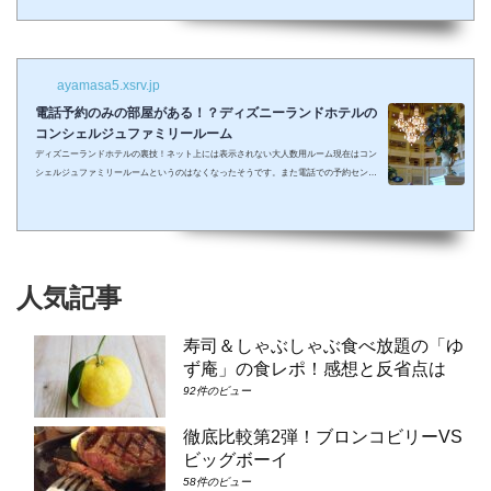
しまって抱っこしながら見るなんて残念なことも多々起こるでしょう。 せっかくキラキ
ラした夢の国を可愛い我が子に見せたかったのに・・・。 そんな時、「ディズニーラ...
ayamasa5.xsrv.jp
電話予約のみの部屋がある！？ディズニーランドホテルの
コンシェルジュファミリールーム
ディズニーランドホテルの裏技！ネット上には表示されない大人数用ルーム現在はコン
シェルジュファミリールームというのはなくなったそうです。また電話での予約センタ
ーもなくなってしまったそうで、元コンシェルジュファミリールームのようなお部屋に
大人数で泊まりたい場合は①コンシェルジュ・スーペリアルーム（パークビュー）（3-
6階）➁コンシェルジュ・デラックスルーム（パークビュー）（3-6階）③コンシェルジ
ュ・スーペリアルーム（パークビュー）（7-8階）④コンシェルジュ・デラックスルー
ム（パークビュー）（7-8階）となり...
人気記事
寿司＆しゃぶしゃぶ食べ放題の「ゆ
ず庵」の食レポ！感想と反省点は
92件のビュー
徹底比較第2弾！ブロンコビリーVS
ビッグボーイ
58件のビュー