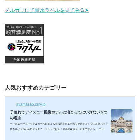
メルカリにて耐水ラベルを見てみる➤
人気おすすめカテゴリー
ayamasa5.xsrv.jp
子連れでディズニー提携ホテルに泊まってはいけない５つ
の理由
ディズニーオフィシャルホテルに泊まる時の注意点＆利点を把握する！ 休みを取って子
供を喜ばせるためにディズニーランドに行く！最高の家族サービスですよね。 で
も・・・小さい子供を連れてディズニーで遊びまくってその後家に帰るのは、お父さん
お母さんも疲れること間違いなし。 夜の目玉であるショーやパレードの前に子供が寝て