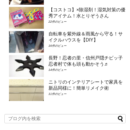
【コストコ】×除湿剤！湿気対策の優
秀アイテム！水とりぞうさん
22件のビュー
自転車を紫外線＆雨風から守る！サ
イクルハウスを【DIY】
16件のビュー
長野！忍者の里・信州戸隠チビッ子
忍者村で体も頭も動かそう♬
14件のビュー
ニトリのインテリアシートで家具を
新品同様に！簡単リメイク術
11件のビュー