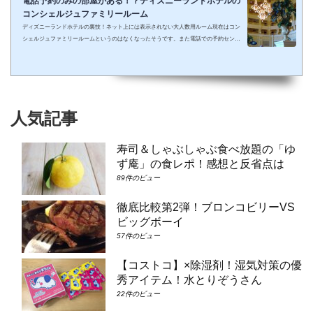
電話予約のみの部屋がある！？ディズニーランドホテルの
コンシェルジュファミリールーム
ディズニーランドホテルの裏技！ネット上には表示されない大人数用ルーム現在はコン
シェルジュファミリールームというのはなくなったそうです。また電話での予約センタ
ーもなくなってしまったそうで、元コンシェルジュファミリールームのようなお部屋に
大人数で泊まりたい場合は①コンシェルジュ・スーペリアルーム（パークビュー）（3-
6階）➁コンシェルジュ・デラックスルーム（パークビュー）（3-6階）③コンシェルジ
ュ・スーペリアルーム（パークビュー）（7-8階）④コンシェルジュ・デラックスルー
ム（パークビュー）（7-8階）となり...
人気記事
寿司＆しゃぶしゃぶ食べ放題の「ゆ
ず庵」の食レポ！感想と反省点は
89件のビュー
徹底比較第2弾！ブロンコビリーVS
ビッグボーイ
57件のビュー
【コストコ】×除湿剤！湿気対策の優
秀アイテム！水とりぞうさん
22件のビュー