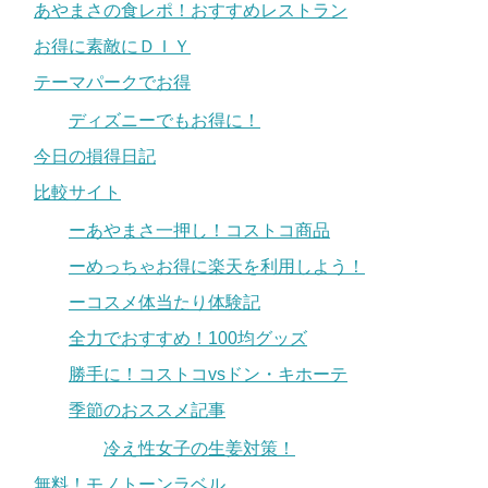
あやまさの食レポ！おすすめレストラン
お得に素敵にＤＩＹ
テーマパークでお得
ディズニーでもお得に！
今日の損得日記
比較サイト
ーあやまさ一押し！コストコ商品
ーめっちゃお得に楽天を利用しよう！
ーコスメ体当たり体験記
全力でおすすめ！100均グッズ
勝手に！コストコvsドン・キホーテ
季節のおススメ記事
冷え性女子の生姜対策！
無料！モノトーンラベル