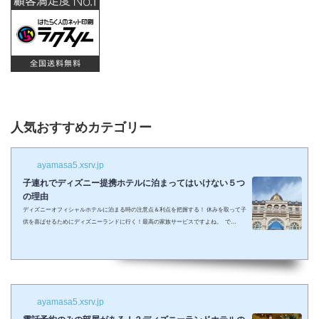
人気おすすめカテゴリー
ayamasa5.xsrv.jp
子連れでディズニー提携ホテルに泊まってはいけない５つ
の理由
ディズニーオフィシャルホテルに泊まる時の注意点＆利点を把握する！ 休みを取って子
供を喜ばせるためにディズニーランドに行く！最高の家族サービスですよね。 で
も・・・小さい子供を連れてディズニーで遊びまくってその後家に帰るのは、お父さん
お母さんも疲れること間違いなし。 夜の目玉であるショーやパレードの前に子供が寝て
しまって抱っこしながら見るなんて残念なことも多々起こるでしょう。 せっかくキラキ
ラした夢の国を可愛い我が子に見せたかったのに・・・。 そんな時、「ディズニーラ...
ayamasa5.xsrv.jp