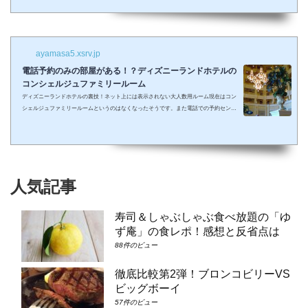
しまって抱っこしながら見るなんて残念なことも多々起こるでしょう。 せっかくキラキ
ラした夢の国を可愛い我が子に見せたかったのに・・・。 そんな時、「ディズニーラ...
ayamasa5.xsrv.jp
電話予約のみの部屋がある！？ディズニーランドホテルの
コンシェルジュファミリールーム
ディズニーランドホテルの裏技！ネット上には表示されない大人数用ルーム現在はコン
シェルジュファミリールームというのはなくなったそうです。また電話での予約センタ
ーもなくなってしまったそうで、元コンシェルジュファミリールームのようなお部屋に
大人数で泊まりたい場合は①コンシェルジュ・スーペリアルーム（パークビュー）（3-
6階）➁コンシェルジュ・デラックスルーム（パークビュー）（3-6階）③コンシェルジ
ュ・スーペリアルーム（パークビュー）（7-8階）④コンシェルジュ・デラックスルー
ム（パークビュー）（7-8階）となり...
人気記事
寿司＆しゃぶしゃぶ食べ放題の「ゆ
ず庵」の食レポ！感想と反省点は
88件のビュー
徹底比較第2弾！ブロンコビリーVS
ビッグボーイ
57件のビュー