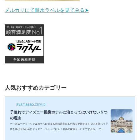
メルカリにて耐水ラベルを見てみる➤
人気おすすめカテゴリー
ayamasa5.xsrv.jp
子連れでディズニー提携ホテルに泊まってはいけない５つ
の理由
ディズニーオフィシャルホテルに泊まる時の注意点＆利点を把握する！ 休みを取って子
供を喜ばせるためにディズニーランドに行く！最高の家族サービスですよね。 で
も・・・小さい子供を連れてディズニーで遊びまくってその後家に帰るのは、お父さん
お母さんも疲れること間違いなし。 夜の目玉であるショーやパレードの前に子供が寝て