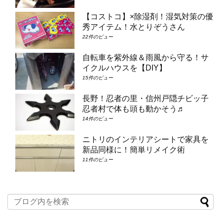
【コストコ】×除湿剤！湿気対策の優
秀アイテム！水とりぞうさん
22件のビュー
自転車を紫外線＆雨風から守る！サ
イクルハウスを【DIY】
15件のビュー
長野！忍者の里・信州戸隠チビッ子
忍者村で体も頭も動かそう♬
14件のビュー
ニトリのインテリアシートで家具を
新品同様に！簡単リメイク術
11件のビュー