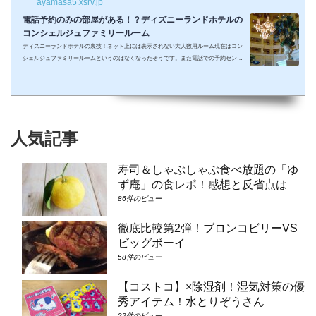
ayamasa5.xsrv.jp
電話予約のみの部屋がある！？ディズニーランドホテルの
コンシェルジュファミリールーム
ディズニーランドホテルの裏技！ネット上には表示されない大人数用ルーム現在はコン
シェルジュファミリールームというのはなくなったそうです。また電話での予約センタ
ーもなくなってしまったそうで、元コンシェルジュファミリールームのようなお部屋に
大人数で泊まりたい場合は①コンシェルジュ・スーペリアルーム（パークビュー）（3-
6階）➁コンシェルジュ・デラックスルーム（パークビュー）（3-6階）③コンシェルジ
ュ・スーペリアルーム（パークビュー）（7-8階）④コンシェルジュ・デラックスルー
ム（パークビュー）（7-8階）となり...
人気記事
寿司＆しゃぶしゃぶ食べ放題の「ゆ
ず庵」の食レポ！感想と反省点は
86件のビュー
徹底比較第2弾！ブロンコビリーVS
ビッグボーイ
58件のビュー
【コストコ】×除湿剤！湿気対策の優
秀アイテム！水とりぞうさん
22件のビュー