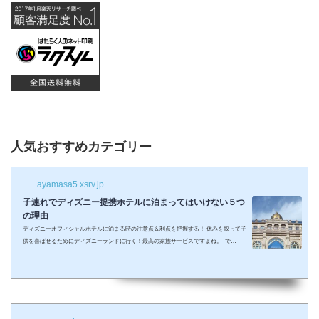
人気おすすめカテゴリー
ayamasa5.xsrv.jp
子連れでディズニー提携ホテルに泊まってはいけない５つ
の理由
ディズニーオフィシャルホテルに泊まる時の注意点＆利点を把握する！ 休みを取って子
供を喜ばせるためにディズニーランドに行く！最高の家族サービスですよね。 で
も・・・小さい子供を連れてディズニーで遊びまくってその後家に帰るのは、お父さん
お母さんも疲れること間違いなし。 夜の目玉であるショーやパレードの前に子供が寝て
しまって抱っこしながら見るなんて残念なことも多々起こるでしょう。 せっかくキラキ
ラした夢の国を可愛い我が子に見せたかったのに・・・。 そんな時、「ディズニーラ...