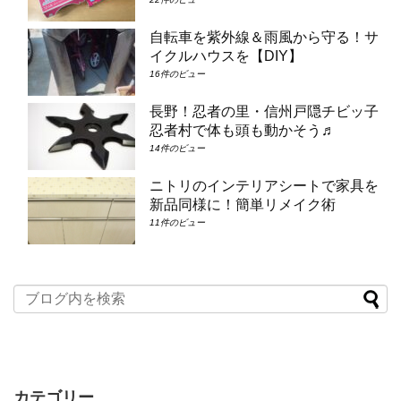
自転車を紫外線＆雨風から守る！サ
イクルハウスを【DIY】
16件のビュー
長野！忍者の里・信州戸隠チビッ子
忍者村で体も頭も動かそう♬
14件のビュー
ニトリのインテリアシートで家具を
新品同様に！簡単リメイク術
11件のビュー
カテゴリー