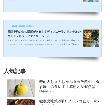
も・・・小さい子供を連れてディズニーで遊びまくってその後家に帰るのは、お父さん
お母さんも疲れること間違いなし。 夜の目玉であるショーやパレードの前に子供が寝て
しまって抱っこしながら見るなんて残念なことも多々起こるでしょう。 せっかくキラキ
ラした夢の国を可愛い我が子に見せたかったのに・・・。 そんな時、「ディズニーラ...
ayamasa5.xsrv.jp
電話予約のみの部屋がある！？ディズニーランドホテルの
コンシェルジュファミリールーム
ディズニーランドホテルの裏技！ネット上には表示されない大人数用ルーム現在はコン
シェルジュファミリールームというのはなくなったそうです。また電話での予約センタ
ーもなくなってしまったそうで、元コンシェルジュファミリールームのようなお部屋に
大人数で泊まりたい場合は①コンシェルジュ・スーペリアルーム（パークビュー）（3-
6階）➁コンシェルジュ・デラックスルーム（パークビュー）（3-6階）③コンシェルジ
ュ・スーペリアルーム（パークビュー）（7-8階）④コンシェルジュ・デラックスルー
ム（パークビュー）（7-8階）となり...
人気記事
寿司＆しゃぶしゃぶ食べ放題の「ゆ
ず庵」の食レポ！感想と反省点は
86件のビュー
徹底比較第2弾！ブロンコビリーVS