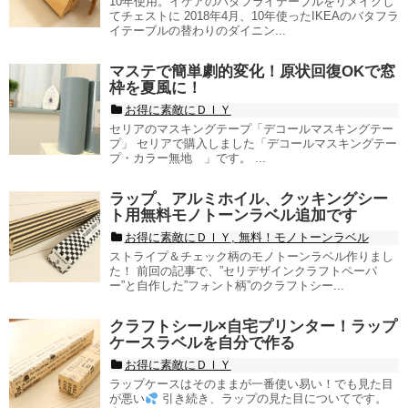
10年使用。イケアのバタフライテーブルをリメイクし
てチェストに 2018年4月、10年使ったIKEAのバタフラ
イテーブルの替わりのダイニン...
マステで簡単劇的変化！原状回復OKで窓
枠を夏風に！
お得に素敵にＤＩＹ
セリアのマスキングテープ「デコールマスキングテー
プ」 セリアで購入しました「デコールマスキングテー
プ・カラー無地 」です。 ...
ラップ、アルミホイル、クッキングシー
ト用無料モノトーンラベル追加です
お得に素敵にＤＩＹ
,
無料！モノトーンラベル
ストライプ＆チェック柄のモノトーンラベル作りまし
た！ 前回の記事で、”セリデザインクラフトペーパ
ー”と自作した”フォント柄”のクラフトシー...
クラフトシール×自宅プリンター！ラップ
ケースラベルを自分で作る
お得に素敵にＤＩＹ
ラップケースはそのままが一番使い易い！でも見た目
が悪い
引き続き、ラップの見た目についてです。