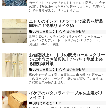
カーペットでインテリアをおしゃれに！防寒にも 今年
の3月、5年以上使ったラグを処分しました。 毛玉だら
けで手触りが悪く、見た目もすご...
ニトリのインテリアシートで家具を新品
同様に！簡単リメイク術
お得に素敵にＤＩＹ
,
今日の損得日記
比較！100均カッティング（リメイク）シートvsニト
リのインテリアシート ニトリのインテリアシート。
お値段：462円（税別...
お値段以上♪ニトリの既成ロールスクリー
ンは本当にお値段以上だった！簡単出来
る熱効率対策
お得に素敵にＤＩＹ
,
今日の損得日記
家の中を快適に！安く＆簡単に出来る暑さ対策をニト
リのロールスクリーンで！ 暑い日が続いていますね。
外に出る気が起きません。 ...
イケアのバタフライテーブルを主婦がリ
メイク！
お得に素敵にＤＩＹ