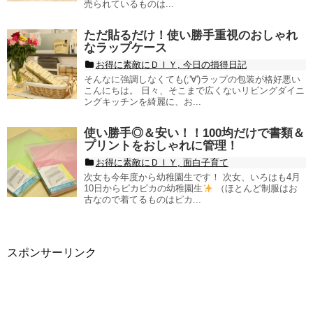
売られているものは...
ただ貼るだけ！使い勝手重視のおしゃれ
なラップケース
お得に素敵にＤＩＹ
,
今日の損得日記
そんなに強調しなくても(;'∀')ラップの包装が格好悪い
こんにちは。 日々、そこまで広くないリビングダイニ
ングキッチンを綺麗に、お...
使い勝手◎＆安い！！100均だけで書類＆
プリントをおしゃれに管理！
お得に素敵にＤＩＹ
,
面白子育て
次女も今年度から幼稚園生です！ 次女、いろはも4月
10日からピカピカの幼稚園生
（ほとんど制服はお
古なので着てるものはピカ...
スポンサーリンク