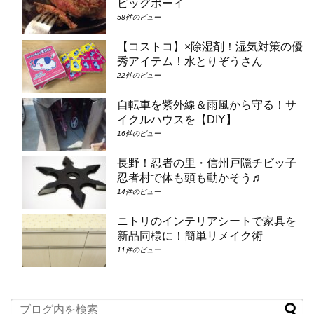
ビッグボーイ
58件のビュー
【コストコ】×除湿剤！湿気対策の優
秀アイテム！水とりぞうさん
22件のビュー
自転車を紫外線＆雨風から守る！サ
イクルハウスを【DIY】
16件のビュー
長野！忍者の里・信州戸隠チビッ子
忍者村で体も頭も動かそう♬
14件のビュー
ニトリのインテリアシートで家具を
新品同様に！簡単リメイク術
11件のビュー