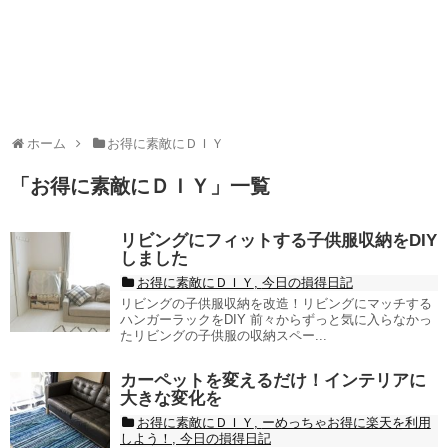
ホーム
お得に素敵にＤＩＹ
「
お得に素敵にＤＩＹ
」
一覧
リビングにフィットする子供服収納をDIY
しました
お得に素敵にＤＩＹ
,
今日の損得日記
リビングの子供服収納を改造！リビングにマッチする
ハンガーラックをDIY 前々からずっと気に入らなかっ
たリビングの子供服の収納スペー...
カーペットを変えるだけ！インテリアに
大きな変化を
お得に素敵にＤＩＹ
,
ーめっちゃお得に楽天を利用
しよう！
,
今日の損得日記