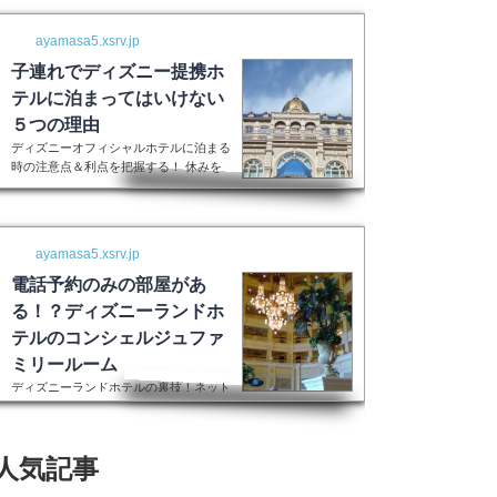
ayamasa5.xsrv.jp
子連れでディズニー提携ホ
テルに泊まってはいけない
５つの理由
ディズニーオフィシャルホテルに泊まる
時の注意点＆利点を把握する！ 休みを
取って子供を喜ばせるためにディズニー
ランドに行く！最高の家族サービスです
よね。 でも・・・小さい子供を連れて
ディズニーで遊びまくってその後家に帰
ayamasa5.xsrv.jp
るのは、お父さんお母さんも疲れること
間違いなし。 夜の目玉であるショーや
電話予約のみの部屋があ
パレードの前に子供が寝てしまって抱っ
る！？ディズニーランドホ
こしながら見るなんて残念なことも多々
テルのコンシェルジュファ
起こるでしょう。 せっかくキラキラし
た夢の国を可愛い我が子に見せたかった
ミリールーム
のに・・・。 そんな時、「ディズニー
ディズニーランドホテルの裏技！ネット
ラ...
上には表示されない大人数用ルーム現在
はコンシェルジュファミリールームとい
うのはなくなったそうです。また電話で
人気記事
の予約センターもなくなってしまったそ
うで、元コンシェルジュファミリールー