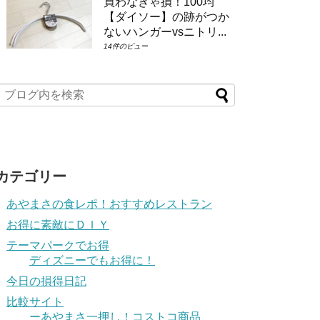
買わなきゃ損！100均
【ダイソー】の跡がつか
ないハンガーvsニトリ...
14件のビュー
カテゴリー
あやまさの食レポ！おすすめレストラン
お得に素敵にＤＩＹ
テーマパークでお得
ディズニーでもお得に！
今日の損得日記
比較サイト
ーあやまさ一押し！コストコ商品