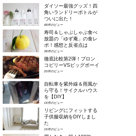
ムのようなお部屋に大人数で泊まりたい
ダイソー最強グッズ！四
場合は①コンシェルジュ・スーペリアル
ーム（パークビュー）（3-6階）➁コン
角いランドリーボトルが
シェルジュ・デラックスルーム（パーク
ついに出た！
ビュー）（3-6階）③コンシェルジュ・
48件のビュー
スーペリアルーム（パークビュー）（7-
寿司＆しゃぶしゃぶ食べ
8階）④コンシェルジュ・デラックスル
ーム（パークビュー）（7-8階）とな
放題の「ゆず庵」の食レ
り...
ポ！感想と反省点は
38件のビュー
徹底比較第2弾！ブロン
コビリーVSビッグボーイ
20件のビュー
自転車を紫外線＆雨風か
ら守る！サイクルハウス
を【DIY】
16件のビュー
リビングにフィットする
子供服収納をDIYしまし
た
16件のビュー