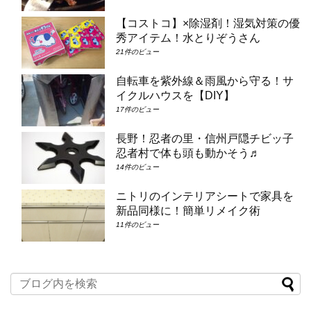
【コストコ】×除湿剤！湿気対策の優
秀アイテム！水とりぞうさん
21件のビュー
自転車を紫外線＆雨風から守る！サ
イクルハウスを【DIY】
17件のビュー
長野！忍者の里・信州戸隠チビッ子
忍者村で体も頭も動かそう♬
14件のビュー
ニトリのインテリアシートで家具を
新品同様に！簡単リメイク術
11件のビュー