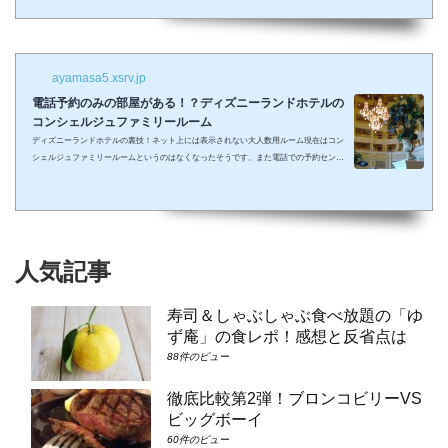
しまって抱っこしながら見るなんて残念なことも多々起こるでしょう。 せっかくキラキ
ラした夢の国を可愛い我が子に見せたかったのに・・・。 そんな時、「ディズニーラ...
ayamasa5.xsrv.jp
電話予約のみの部屋がある！？ディズニーランドホテルの
コンシェルジュファミリールーム
ディズニーランドホテルの裏技！ネット上には表示されない大人数用ルーム現在はコン
シェルジュファミリールームというのはなくなったそうです。また電話での予約センタ
ーもなくなってしまったそうで、元コンシェルジュファミリールームのようなお部屋に
大人数で泊まりたい場合は①コンシェルジュ・スーペリアルーム（パークビュー）（3-
6階）➁コンシェルジュ・デラックスルーム（パークビュー）（3-6階）③コンシェルジ
ュ・スーペリアルーム（パークビュー）（7-8階）④コンシェルジュ・デラックスルー
ム（パークビュー）（7-8階）となり...
人気記事
寿司＆しゃぶしゃぶ食べ放題の「ゆ
ず庵」の食レポ！感想と反省点は
88件のビュー
徹底比較第2弾！ブロンコビリーVS
ビッグボーイ
60件のビュー