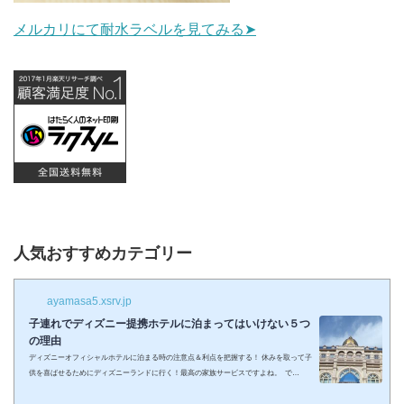
メルカリにて耐水ラベルを見てみる➤
人気おすすめカテゴリー
ayamasa5.xsrv.jp
子連れでディズニー提携ホテルに泊まってはいけない５つ
の理由
ディズニーオフィシャルホテルに泊まる時の注意点＆利点を把握する！ 休みを取って子
供を喜ばせるためにディズニーランドに行く！最高の家族サービスですよね。 で
も・・・小さい子供を連れてディズニーで遊びまくってその後家に帰るのは、お父さん
お母さんも疲れること間違いなし。 夜の目玉であるショーやパレードの前に子供が寝て