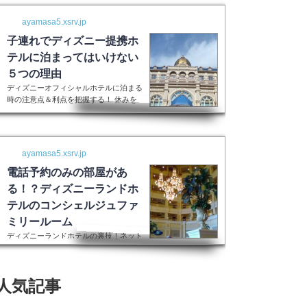
ayamasa5.xsrv.jp
子連れでディズニー提携ホ
テルに泊まってはいけない
５つの理由
ディズニーオフィシャルホテルに泊まる
時の注意点＆利点を把握する！ 休みを
取って子供を喜ばせるためにディズニー
ランドに行く！最高の家族サービスです
よね。 でも・・・小さい子供を連れて
ディズニーで遊びまくってその後家に帰
ayamasa5.xsrv.jp
るのは、お父さんお母さんも疲れること
間違いなし。 夜の目玉であるショーや
電話予約のみの部屋があ
パレードの前に子供が寝てしまって抱っ
る！？ディズニーランドホ
こしながら見るなんて残念なことも多々
テルのコンシェルジュファ
起こるでしょう。 せっかくキラキラし
た夢の国を可愛い我が子に見せたかった
ミリールーム
のに・・・。 そんな時、「ディズニー
ディズニーランドホテルの裏技！ネット
ラ...
上には表示されない大人数用ルーム現在
はコンシェルジュファミリールームとい
うのはなくなったそうです。また電話で
人気記事
の予約センターもなくなってしまったそ
うで、元コンシェルジュファミリールー
ムのようなお部屋に大人数で泊まりたい