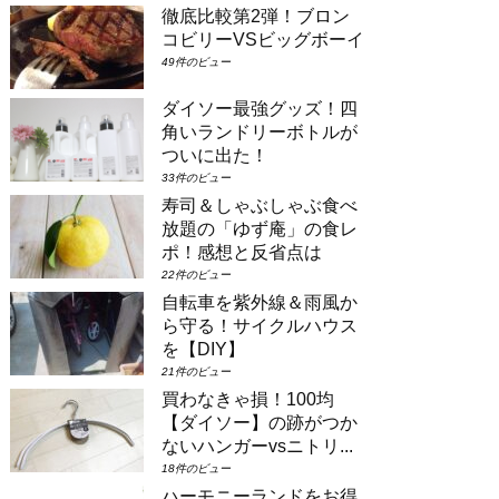
徹底比較第2弾！ブロン
場合は①コンシェルジュ・スーペリアル
ーム（パークビュー）（3-6階）➁コン
コビリーVSビッグボーイ
シェルジュ・デラックスルーム（パーク
49件のビュー
ビュー）（3-6階）③コンシェルジュ・
スーペリアルーム（パークビュー）（7-
ダイソー最強グッズ！四
8階）④コンシェルジュ・デラックスル
角いランドリーボトルが
ーム（パークビュー）（7-8階）とな
り...
ついに出た！
33件のビュー
寿司＆しゃぶしゃぶ食べ
放題の「ゆず庵」の食レ
ポ！感想と反省点は
22件のビュー
自転車を紫外線＆雨風か
ら守る！サイクルハウス
を【DIY】
21件のビュー
買わなきゃ損！100均
【ダイソー】の跡がつか
ないハンガーvsニトリ...
18件のビュー
ハーモニーランドをお得