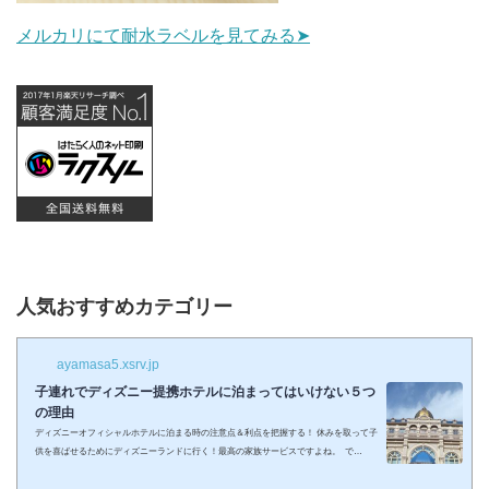
メルカリにて耐水ラベルを見てみる➤
人気おすすめカテゴリー
ayamasa5.xsrv.jp
子連れでディズニー提携ホテルに泊まってはいけない５つ
の理由
ディズニーオフィシャルホテルに泊まる時の注意点＆利点を把握する！ 休みを取って子
供を喜ばせるためにディズニーランドに行く！最高の家族サービスですよね。 で
も・・・小さい子供を連れてディズニーで遊びまくってその後家に帰るのは、お父さん
お母さんも疲れること間違いなし。 夜の目玉であるショーやパレードの前に子供が寝て