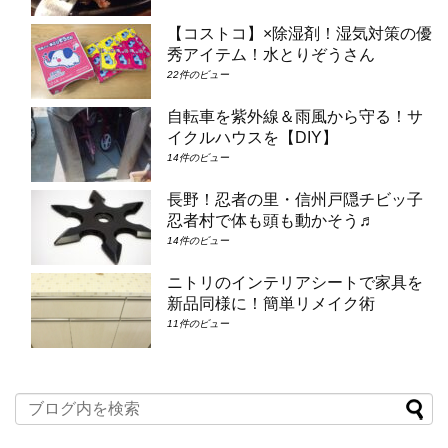
【コストコ】×除湿剤！湿気対策の優
秀アイテム！水とりぞうさん
22件のビュー
自転車を紫外線＆雨風から守る！サ
イクルハウスを【DIY】
14件のビュー
長野！忍者の里・信州戸隠チビッ子
忍者村で体も頭も動かそう♬
14件のビュー
ニトリのインテリアシートで家具を
新品同様に！簡単リメイク術
11件のビュー