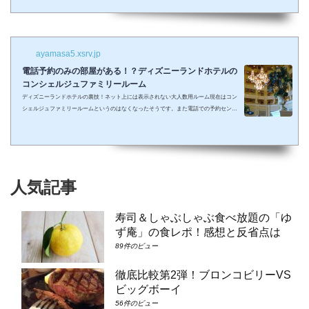
しまって抱っこしながら見るなんて残念なことも多々起こるでしょう。 せっかくキラキ
ラした夢の国を可愛い我が子に見せたかったのに・・・。 そんな時、「ディズニーラ...
ayamasa5.xsrv.jp
電話予約のみの部屋がある！？ディズニーランドホテルの
コンシェルジュファミリールーム
ディズニーランドホテルの裏技！ネット上には表示されない大人数用ルーム現在はコン
シェルジュファミリールームというのはなくなったそうです。また電話での予約センタ
ーもなくなってしまったそうで、元コンシェルジュファミリールームのようなお部屋に
大人数で泊まりたい場合は①コンシェルジュ・スーペリアルーム（パークビュー）（3-
6階）➁コンシェルジュ・デラックスルーム（パークビュー）（3-6階）③コンシェルジ
ュ・スーペリアルーム（パークビュー）（7-8階）④コンシェルジュ・デラックスルー
ム（パークビュー）（7-8階）となり...
人気記事
寿司＆しゃぶしゃぶ食べ放題の「ゆ
ず庵」の食レポ！感想と反省点は
89件のビュー
徹底比較第2弾！ブロンコビリーVS
ビッグボーイ
56件のビュー