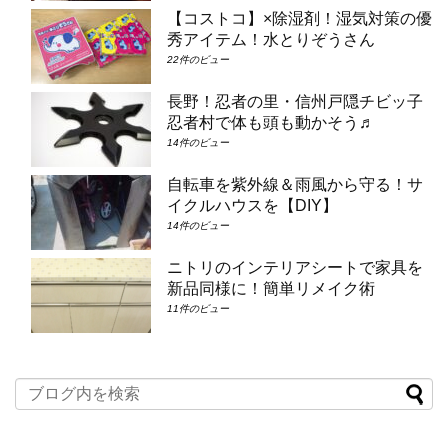
【コストコ】×除湿剤！湿気対策の優
秀アイテム！水とりぞうさん
22件のビュー
長野！忍者の里・信州戸隠チビッ子
忍者村で体も頭も動かそう♬
14件のビュー
自転車を紫外線＆雨風から守る！サ
イクルハウスを【DIY】
14件のビュー
ニトリのインテリアシートで家具を
新品同様に！簡単リメイク術
11件のビュー