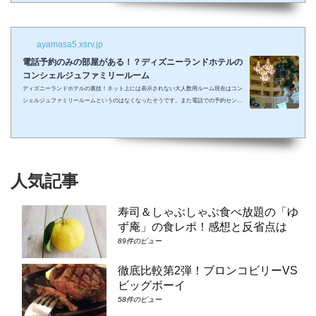
しまって抱っこしながら見るなんて残念なことも多々起こるでしょう。 せっかくキラキ
ラした夢の国を可愛い我が子に見せたかったのに・・・。 そんな時、「ディズニーラ...
ayamasa5.xsrv.jp
電話予約のみの部屋がある！？ディズニーランドホテルの
コンシェルジュファミリールーム
ディズニーランドホテルの裏技！ネット上には表示されない大人数用ルーム現在はコン
シェルジュファミリールームというのはなくなったそうです。また電話での予約センタ
ーもなくなってしまったそうで、元コンシェルジュファミリールームのようなお部屋に
大人数で泊まりたい場合は①コンシェルジュ・スーペリアルーム（パークビュー）（3-
6階）➁コンシェルジュ・デラックスルーム（パークビュー）（3-6階）③コンシェルジ
ュ・スーペリアルーム（パークビュー）（7-8階）④コンシェルジュ・デラックスルー
ム（パークビュー）（7-8階）となり...
人気記事
寿司＆しゃぶしゃぶ食べ放題の「ゆ
ず庵」の食レポ！感想と反省点は
89件のビュー
徹底比較第2弾！ブロンコビリーVS
ビッグボーイ
58件のビュー