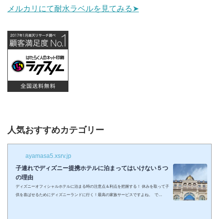
メルカリにて耐水ラベルを見てみる➤
人気おすすめカテゴリー
ayamasa5.xsrv.jp
子連れでディズニー提携ホテルに泊まってはいけない５つ
の理由
ディズニーオフィシャルホテルに泊まる時の注意点＆利点を把握する！ 休みを取って子
供を喜ばせるためにディズニーランドに行く！最高の家族サービスですよね。 で
も・・・小さい子供を連れてディズニーで遊びまくってその後家に帰るのは、お父さん
お母さんも疲れること間違いなし。 夜の目玉であるショーやパレードの前に子供が寝て