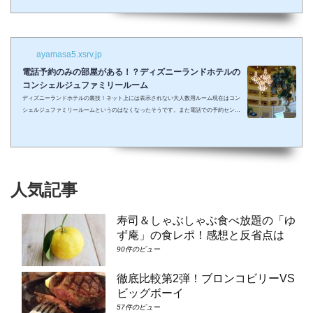
しまって抱っこしながら見るなんて残念なことも多々起こるでしょう。 せっかくキラキ
ラした夢の国を可愛い我が子に見せたかったのに・・・。 そんな時、「ディズニーラ...
ayamasa5.xsrv.jp
電話予約のみの部屋がある！？ディズニーランドホテルの
コンシェルジュファミリールーム
ディズニーランドホテルの裏技！ネット上には表示されない大人数用ルーム現在はコン
シェルジュファミリールームというのはなくなったそうです。また電話での予約センタ
ーもなくなってしまったそうで、元コンシェルジュファミリールームのようなお部屋に
大人数で泊まりたい場合は①コンシェルジュ・スーペリアルーム（パークビュー）（3-
6階）➁コンシェルジュ・デラックスルーム（パークビュー）（3-6階）③コンシェルジ
ュ・スーペリアルーム（パークビュー）（7-8階）④コンシェルジュ・デラックスルー
ム（パークビュー）（7-8階）となり...
人気記事
寿司＆しゃぶしゃぶ食べ放題の「ゆ
ず庵」の食レポ！感想と反省点は
90件のビュー
徹底比較第2弾！ブロンコビリーVS
ビッグボーイ
57件のビュー