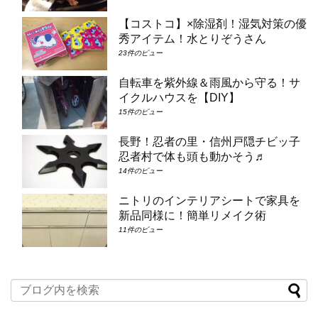
【コストコ】×除湿剤！湿気対策の優
秀アイテム！水とりぞうさん
23件のビュー
自転車を紫外線＆雨風から守る！サ
イクルハウスを【DIY】
15件のビュー
長野！忍者の里・信州戸隠チビッ子
忍者村で体も頭も動かそう♬
14件のビュー
ニトリのインテリアシートで家具を
新品同様に！簡単リメイク術
11件のビュー