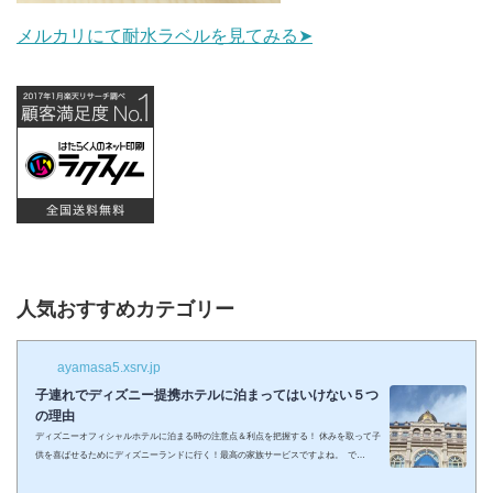
メルカリにて耐水ラベルを見てみる➤
人気おすすめカテゴリー
ayamasa5.xsrv.jp
子連れでディズニー提携ホテルに泊まってはいけない５つ
の理由
ディズニーオフィシャルホテルに泊まる時の注意点＆利点を把握する！ 休みを取って子
供を喜ばせるためにディズニーランドに行く！最高の家族サービスですよね。 で
も・・・小さい子供を連れてディズニーで遊びまくってその後家に帰るのは、お父さん
お母さんも疲れること間違いなし。 夜の目玉であるショーやパレードの前に子供が寝て