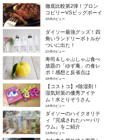
ムのようなお部屋に大人数で泊まりたい
徹底比較第2弾！ブロン
場合は①コンシェルジュ・スーペリアル
ーム（パークビュー）（3-6階）➁コン
コビリーVSビッグボーイ
シェルジュ・デラックスルーム（パーク
35件のビュー
ビュー）（3-6階）③コンシェルジュ・
スーペリアルーム（パークビュー）（7-
ダイソー最強グッズ！四
8階）④コンシェルジュ・デラックスル
角いランドリーボトルが
ーム（パークビュー）（7-8階）とな
り...
ついに出た！
21件のビュー
寿司＆しゃぶしゃぶ食べ
放題の「ゆず庵」の食レ
ポ！感想と反省点は
18件のビュー
【コストコ】×除湿剤！
湿気対策の優秀アイテ
ム！水とりぞうさん
14件のビュー
ダイソーのハイクオリテ
ィ『完成されたハーバリ
ウム』をご紹介
13件のビュー