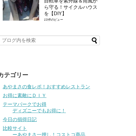
自転車を紫外線＆雨風か
ら守る！サイクルハウス
を【DIY】
13件のビュー
カテゴリー
あやまさの食レポ！おすすめレストラン
お得に素敵にＤＩＹ
テーマパークでお得
ディズニーでもお得に！
今日の損得日記
比較サイト
ーあやまさ一押し！コストコ商品