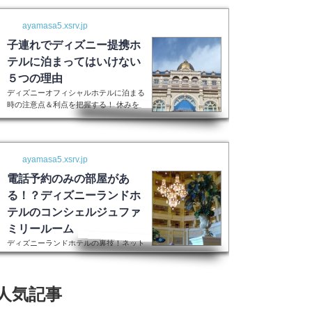
ayamasa5.xsrv.jp
子連れでディズニー提携ホ
テルに泊まってはいけない
５つの理由
ディズニーオフィシャルホテルに泊まる
時の注意点＆利点を把握する！ 休みを
取って子供を喜ばせるためにディズニー
ランドに行く！最高の家族サービスです
よね。 でも・・・小さい子供を連れて
ディズニーで遊びまくってその後家に帰
ayamasa5.xsrv.jp
るのは、お父さんお母さんも疲れること
間違いなし。 夜の目玉であるショーや
電話予約のみの部屋があ
パレードの前に子供が寝てしまって抱っ
る！？ディズニーランドホ
こしながら見るなんて残念なことも多々
テルのコンシェルジュファ
起こるでしょう。 せっかくキラキラし
た夢の国を可愛い我が子に見せたかった
ミリールーム
のに・・・。 そんな時、「ディズニー
ディズニーランドホテルの裏技！ネット
ラ...
上には表示されない大人数用ルーム現在
はコンシェルジュファミリールームとい
うのはなくなったそうです。また電話で
人気記事
の予約センターもなくなってしまったそ
うで、元コンシェルジュファミリールー