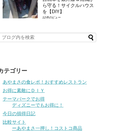
ら守る！サイクルハウス
を【DIY】
12件のビュー
カテゴリー
あやまさの食レポ！おすすめレストラン
お得に素敵にＤＩＹ
テーマパークでお得
ディズニーでもお得に！
今日の損得日記
比較サイト
ーあやまさ一押し！コストコ商品