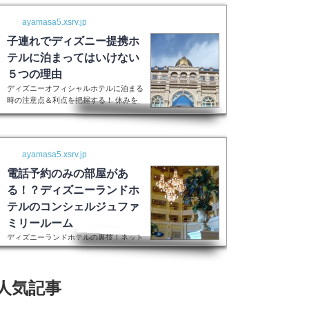
ayamasa5.xsrv.jp
子連れでディズニー提携ホ
テルに泊まってはいけない
５つの理由
ディズニーオフィシャルホテルに泊まる
時の注意点＆利点を把握する！ 休みを
取って子供を喜ばせるためにディズニー
ランドに行く！最高の家族サービスです
よね。 でも・・・小さい子供を連れて
ディズニーで遊びまくってその後家に帰
ayamasa5.xsrv.jp
るのは、お父さんお母さんも疲れること
間違いなし。 夜の目玉であるショーや
電話予約のみの部屋があ
パレードの前に子供が寝てしまって抱っ
る！？ディズニーランドホ
こしながら見るなんて残念なことも多々
テルのコンシェルジュファ
起こるでしょう。 せっかくキラキラし
た夢の国を可愛い我が子に見せたかった
ミリールーム
のに・・・。 そんな時、「ディズニー
ディズニーランドホテルの裏技！ネット
ラ...
上には表示されない大人数用ルーム現在
はコンシェルジュファミリールームとい
うのはなくなったそうです。また電話で
人気記事
の予約センターもなくなってしまったそ
うで、元コンシェルジュファミリールー
ムのようなお部屋に大人数で泊まりたい