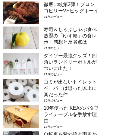
徹底比較第2弾！ブロン
場合は①コンシェルジュ・スーペリアル
ーム（パークビュー）（3-6階）➁コン
コビリーVSビッグボーイ
シェルジュ・デラックスルーム（パーク
34件のビュー
ビュー）（3-6階）③コンシェルジュ・
スーペリアルーム（パークビュー）（7-
寿司＆しゃぶしゃぶ食べ
8階）④コンシェルジュ・デラックスル
放題の「ゆず庵」の食レ
ーム（パークビュー）（7-8階）とな
り...
ポ！感想と反省点は
21件のビュー
ダイソー最強グッズ！四
角いランドリーボトルが
ついに出た！
21件のビュー
ゴミが出ないトイレット
ペーパーは思った以上に
楽だった件
15件のビュー
10年使ったIKEAのバタフ
ライテーブルを手放す理
由！
13件のビュー
自転車を紫外線＆雨風か