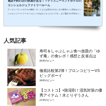
電話予約のみの部屋がある！？ディズニーランドホテルの
コンシェルジュファミリールーム
ディズニーランドホテルの裏技！ネット上には表示されない大人数用ルーム現在はコン
シェルジュファミリールームというのはなくなったそうです。また電話での予約センタ
ーもなくなってしまったそうで、元コンシェルジュファミリールームのようなお部屋に
大人数で泊まりたい場合は①コンシェルジュ・スーペリアルーム（パークビュー）（3-
6階）➁コンシェルジュ・デラックスルーム（パークビュー）（3-6階）③コンシェルジ
ュ・スーペリアルーム（パークビュー）（7-8階）④コンシェルジュ・デラックスルー
ム（パークビュー）（7-8階）となり...
人気記事
寿司＆しゃぶしゃぶ食べ放題の「ゆ
ず庵」の食レポ！感想と反省点は
85件のビュー
徹底比較第2弾！ブロンコビリーVS
ビッグボーイ
58件のビュー
【コストコ】×除湿剤！湿気対策の優
秀アイテム！水とりぞうさん
21件のビュー