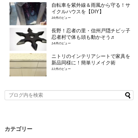
自転車を紫外線＆雨風から守る！サ
イクルハウスを【DIY】
16件のビュー
長野！忍者の里・信州戸隠チビッ子
忍者村で体も頭も動かそう♬
14件のビュー
ニトリのインテリアシートで家具を
新品同様に！簡単リメイク術
11件のビュー
カテゴリー