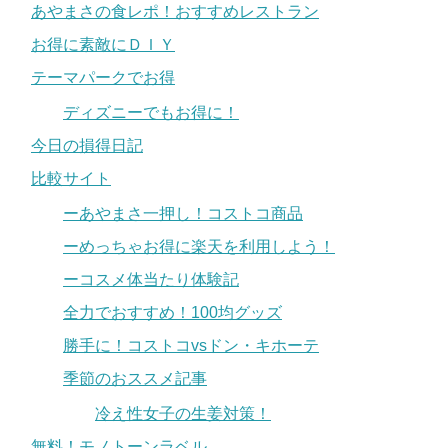
あやまさの食レポ！おすすめレストラン
お得に素敵にＤＩＹ
テーマパークでお得
ディズニーでもお得に！
今日の損得日記
比較サイト
ーあやまさ一押し！コストコ商品
ーめっちゃお得に楽天を利用しよう！
ーコスメ体当たり体験記
全力でおすすめ！100均グッズ
勝手に！コストコvsドン・キホーテ
季節のおススメ記事
冷え性女子の生姜対策！
無料！モノトーンラベル