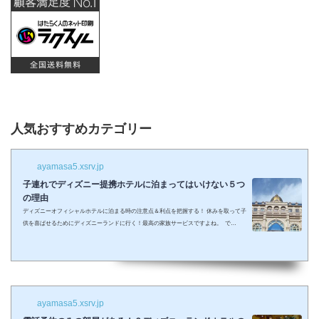
人気おすすめカテゴリー
ayamasa5.xsrv.jp
子連れでディズニー提携ホテルに泊まってはいけない５つ
の理由
ディズニーオフィシャルホテルに泊まる時の注意点＆利点を把握する！ 休みを取って子
供を喜ばせるためにディズニーランドに行く！最高の家族サービスですよね。 で
も・・・小さい子供を連れてディズニーで遊びまくってその後家に帰るのは、お父さん
お母さんも疲れること間違いなし。 夜の目玉であるショーやパレードの前に子供が寝て
しまって抱っこしながら見るなんて残念なことも多々起こるでしょう。 せっかくキラキ
ラした夢の国を可愛い我が子に見せたかったのに・・・。 そんな時、「ディズニーラ...
ayamasa5.xsrv.jp