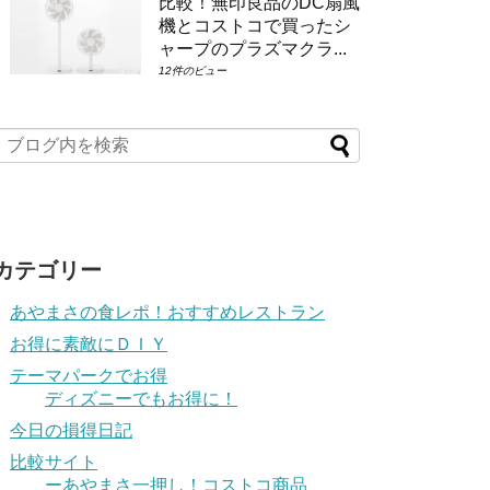
比較！無印良品のDC扇風
機とコストコで買ったシ
ャープのプラズマクラ...
12件のビュー
カテゴリー
あやまさの食レポ！おすすめレストラン
お得に素敵にＤＩＹ
テーマパークでお得
ディズニーでもお得に！
今日の損得日記
比較サイト
ーあやまさ一押し！コストコ商品