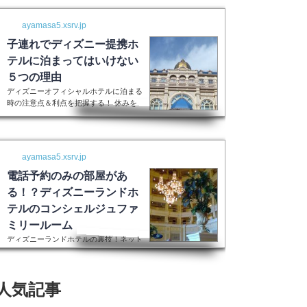
ayamasa5.xsrv.jp
子連れでディズニー提携ホ
テルに泊まってはいけない
５つの理由
ディズニーオフィシャルホテルに泊まる
時の注意点＆利点を把握する！ 休みを
取って子供を喜ばせるためにディズニー
ランドに行く！最高の家族サービスです
よね。 でも・・・小さい子供を連れて
ディズニーで遊びまくってその後家に帰
ayamasa5.xsrv.jp
るのは、お父さんお母さんも疲れること
間違いなし。 夜の目玉であるショーや
電話予約のみの部屋があ
パレードの前に子供が寝てしまって抱っ
る！？ディズニーランドホ
こしながら見るなんて残念なことも多々
テルのコンシェルジュファ
起こるでしょう。 せっかくキラキラし
た夢の国を可愛い我が子に見せたかった
ミリールーム
のに・・・。 そんな時、「ディズニー
ディズニーランドホテルの裏技！ネット
ラ...
上には表示されない大人数用ルーム現在
はコンシェルジュファミリールームとい
うのはなくなったそうです。また電話で
人気記事
の予約センターもなくなってしまったそ
うで、元コンシェルジュファミリールー