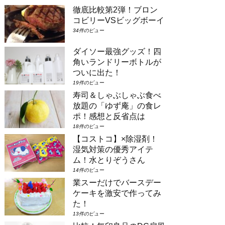
ムのようなお部屋に大人数で泊まりたい
徹底比較第2弾！ブロン
場合は①コンシェルジュ・スーペリアル
ーム（パークビュー）（3-6階）➁コン
コビリーVSビッグボーイ
シェルジュ・デラックスルーム（パーク
34件のビュー
ビュー）（3-6階）③コンシェルジュ・
スーペリアルーム（パークビュー）（7-
ダイソー最強グッズ！四
8階）④コンシェルジュ・デラックスル
角いランドリーボトルが
ーム（パークビュー）（7-8階）とな
り...
ついに出た！
19件のビュー
寿司＆しゃぶしゃぶ食べ
放題の「ゆず庵」の食レ
ポ！感想と反省点は
18件のビュー
【コストコ】×除湿剤！
湿気対策の優秀アイテ
ム！水とりぞうさん
14件のビュー
業スーだけでバースデー
ケーキを激安で作ってみ
た！
13件のビュー