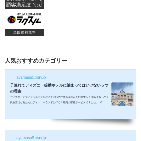
人気おすすめカテゴリー
ayamasa5.xsrv.jp
子連れでディズニー提携ホテルに泊まってはいけない５つ
の理由
ディズニーオフィシャルホテルに泊まる時の注意点＆利点を把握する！ 休みを取って子
供を喜ばせるためにディズニーランドに行く！最高の家族サービスですよね。 で
も・・・小さい子供を連れてディズニーで遊びまくってその後家に帰るのは、お父さん
お母さんも疲れること間違いなし。 夜の目玉であるショーやパレードの前に子供が寝て
しまって抱っこしながら見るなんて残念なことも多々起こるでしょう。 せっかくキラキ
ラした夢の国を可愛い我が子に見せたかったのに・・・。 そんな時、「ディズニーラ...
ayamasa5.xsrv.jp