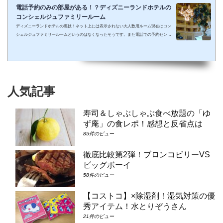
電話予約のみの部屋がある！？ディズニーランドホテルの
コンシェルジュファミリールーム
ディズニーランドホテルの裏技！ネット上には表示されない大人数用ルーム現在はコン
シェルジュファミリールームというのはなくなったそうです。また電話での予約センタ
ーもなくなってしまったそうで、元コンシェルジュファミリールームのようなお部屋に
大人数で泊まりたい場合は①コンシェルジュ・スーペリアルーム（パークビュー）（3-
6階）➁コンシェルジュ・デラックスルーム（パークビュー）（3-6階）③コンシェルジ
ュ・スーペリアルーム（パークビュー）（7-8階）④コンシェルジュ・デラックスルー
ム（パークビュー）（7-8階）となり...
人気記事
寿司＆しゃぶしゃぶ食べ放題の「ゆ
ず庵」の食レポ！感想と反省点は
85件のビュー
徹底比較第2弾！ブロンコビリーVS
ビッグボーイ
58件のビュー
【コストコ】×除湿剤！湿気対策の優
秀アイテム！水とりぞうさん
21件のビュー