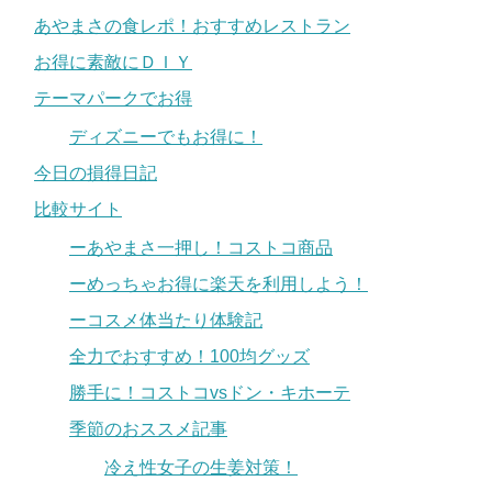
あやまさの食レポ！おすすめレストラン
お得に素敵にＤＩＹ
テーマパークでお得
ディズニーでもお得に！
今日の損得日記
比較サイト
ーあやまさ一押し！コストコ商品
ーめっちゃお得に楽天を利用しよう！
ーコスメ体当たり体験記
全力でおすすめ！100均グッズ
勝手に！コストコvsドン・キホーテ
季節のおススメ記事
冷え性女子の生姜対策！