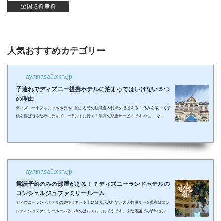
人気おすすめカテゴリー
ayamasa5.xsrv.jp
子連れでディズニー提携ホテルに泊まってはいけない５つ
の理由
ディズニーオフィシャルホテルに泊まる時の注意点＆利点を把握する！ 休みを取って子
供を喜ばせるためにディズニーランドに行く！最高の家族サービスですよね。 で
も・・・小さい子供を連れてディズニーで遊びまくってその後家に帰るのは、お父さん
お母さんも疲れること間違いなし。 夜の目玉であるショーやパレードの前に子供が寝て
しまって抱っこしながら見るなんて残念なことも多々起こるでしょう。 せっかくキラキ
ラした夢の国を可愛い我が子に見せたかったのに・・・。 そんな時、「ディズニーラ...
ayamasa5.xsrv.jp
電話予約のみの部屋がある！？ディズニーランドホテルの
コンシェルジュファミリールーム
ディズニーランドホテルの裏技！ネット上には表示されない大人数用ルーム現在はコン
シェルジュファミリールームというのはなくなったそうです。また電話での予約センタ
ーもなくなってしまったそうで、元コンシェルジュファミリールームのようなお部屋に