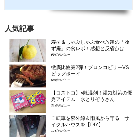
大人数で泊まりたい場合は①コンシェルジュ・スーペリアルーム（パークビュー）（3-
6階）➁コンシェルジュ・デラックスルーム（パークビュー）（3-6階）③コンシェルジ
ュ・スーペリアルーム（パークビュー）（7-8階）④コンシェルジュ・デラックスルー
ム（パークビュー）（7-8階）となり...
人気記事
寿司＆しゃぶしゃぶ食べ放題の「ゆ
ず庵」の食レポ！感想と反省点は
90件のビュー
徹底比較第2弾！ブロンコビリーVS
ビッグボーイ
60件のビュー
【コストコ】×除湿剤！湿気対策の優
秀アイテム！水とりぞうさん
21件のビュー
自転車を紫外線＆雨風から守る！サ
イクルハウスを【DIY】
17件のビュー