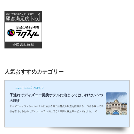
人気おすすめカテゴリー
ayamasa5.xsrv.jp
子連れでディズニー提携ホテルに泊まってはいけない５つ
の理由
ディズニーオフィシャルホテルに泊まる時の注意点＆利点を把握する！ 休みを取って子
供を喜ばせるためにディズニーランドに行く！最高の家族サービスですよね。 で
も・・・小さい子供を連れてディズニーで遊びまくってその後家に帰るのは、お父さん
お母さんも疲れること間違いなし。 夜の目玉であるショーやパレードの前に子供が寝て
しまって抱っこしながら見るなんて残念なことも多々起こるでしょう。 せっかくキラキ
ラした夢の国を可愛い我が子に見せたかったのに・・・。 そんな時、「ディズニーラ...