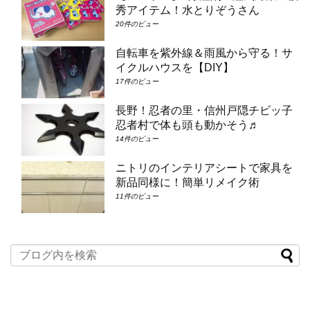
秀アイテム！水とりぞうさん
20件のビュー
自転車を紫外線＆雨風から守る！サ
イクルハウスを【DIY】
17件のビュー
長野！忍者の里・信州戸隠チビッ子
忍者村で体も頭も動かそう♬
14件のビュー
ニトリのインテリアシートで家具を
新品同様に！簡単リメイク術
11件のビュー