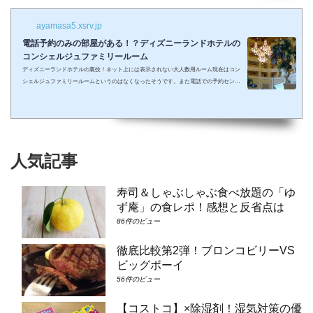
ayamasa5.xsrv.jp
電話予約のみの部屋がある！？ディズニーランドホテルの
コンシェルジュファミリールーム
ディズニーランドホテルの裏技！ネット上には表示されない大人数用ルーム現在はコン
シェルジュファミリールームというのはなくなったそうです。また電話での予約センタ
ーもなくなってしまったそうで、元コンシェルジュファミリールームのようなお部屋に
大人数で泊まりたい場合は①コンシェルジュ・スーペリアルーム（パークビュー）（3-
6階）➁コンシェルジュ・デラックスルーム（パークビュー）（3-6階）③コンシェルジ
ュ・スーペリアルーム（パークビュー）（7-8階）④コンシェルジュ・デラックスルー
ム（パークビュー）（7-8階）となり...
人気記事
寿司＆しゃぶしゃぶ食べ放題の「ゆ
ず庵」の食レポ！感想と反省点は
86件のビュー
徹底比較第2弾！ブロンコビリーVS
ビッグボーイ
56件のビュー
【コストコ】×除湿剤！湿気対策の優