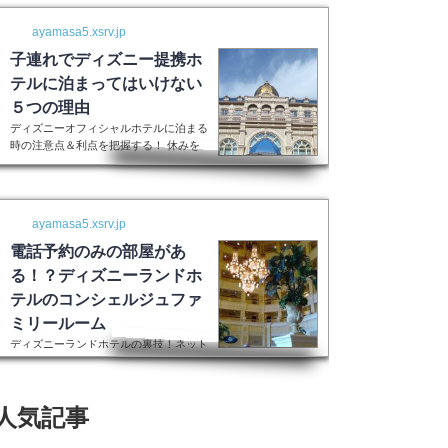
ayamasa5.xsrv.jp
子連れでディズニー提携ホ
テルに泊まってはいけない
５つの理由
ディズニーオフィシャルホテルに泊まる
時の注意点＆利点を把握する！ 休みを
取って子供を喜ばせるためにディズニー
ランドに行く！最高の家族サービスです
よね。 でも・・・小さい子供を連れて
ディズニーで遊びまくってその後家に帰
ayamasa5.xsrv.jp
るのは、お父さんお母さんも疲れること
間違いなし。 夜の目玉であるショーや
電話予約のみの部屋があ
パレードの前に子供が寝てしまって抱っ
る！？ディズニーランドホ
こしながら見るなんて残念なことも多々
テルのコンシェルジュファ
起こるでしょう。 せっかくキラキラし
た夢の国を可愛い我が子に見せたかった
ミリールーム
のに・・・。 そんな時、「ディズニー
ディズニーランドホテルの裏技！ネット
ラ...
上には表示されない大人数用ルーム現在
はコンシェルジュファミリールームとい
うのはなくなったそうです。また電話で
人気記事
の予約センターもなくなってしまったそ
うで、元コンシェルジュファミリールー
ムのようなお部屋に大人数で泊まりたい