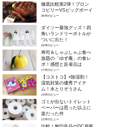
徹底比較第2弾！ブロン
場合は①コンシェルジュ・スーペリアル
ーム（パークビュー）（3-6階）➁コン
コビリーVSビッグボーイ
シェルジュ・デラックスルーム（パーク
36件のビュー
ビュー）（3-6階）③コンシェルジュ・
スーペリアルーム（パークビュー）（7-
ダイソー最強グッズ！四
8階）④コンシェルジュ・デラックスル
角いランドリーボトルが
ーム（パークビュー）（7-8階）とな
り...
ついに出た！
20件のビュー
寿司＆しゃぶしゃぶ食べ
放題の「ゆず庵」の食レ
ポ！感想と反省点は
17件のビュー
【コストコ】×除湿剤！
湿気対策の優秀アイテ
ム！水とりぞうさん
13件のビュー
ゴミが出ないトイレット
ペーパーは思った以上に
楽だった件
12件のビュー
比較！無印良品のDC扇風