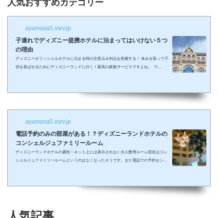
人気おすすめカテゴリー
ayamasa5.xsrv.jp
子連れでディズニー提携ホテルに泊まってはいけない５つ
の理由
ディズニーオフィシャルホテルに泊まる時の注意点＆利点を把握する！ 休みを取って子
供を喜ばせるためにディズニーランドに行く！最高の家族サービスですよね。 で
も・・・小さい子供を連れてディズニーで遊びまくってその後家に帰るのは、お父さん
お母さんも疲れること間違いなし。 夜の目玉であるショーやパレードの前に子供が寝て
しまって抱っこしながら見るなんて残念なことも多々起こるでしょう。 せっかくキラキ
ラした夢の国を可愛い我が子に見せたかったのに・・・。 そんな時、「ディズニーラ...
ayamasa5.xsrv.jp
電話予約のみの部屋がある！？ディズニーランドホテルの
コンシェルジュファミリールーム
ディズニーランドホテルの裏技！ネット上には表示されない大人数用ルーム現在はコン
シェルジュファミリールームというのはなくなったそうです。また電話での予約センタ
ーもなくなってしまったそうで、元コンシェルジュファミリールームのようなお部屋に
大人数で泊まりたい場合は①コンシェルジュ・スーペリアルーム（パークビュー）（3-
6階）➁コンシェルジュ・デラックスルーム（パークビュー）（3-6階）③コンシェルジ
ュ・スーペリアルーム（パークビュー）（7-8階）④コンシェルジュ・デラックスルー
ム（パークビュー）（7-8階）となり...
人気記事