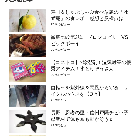
寿司＆しゃぶしゃぶ食べ放題の「ゆ
ず庵」の食レポ！感想と反省点は
86件のビュー
徹底比較第2弾！ブロンコビリーVS
ビッグボーイ
56件のビュー
【コストコ】×除湿剤！湿気対策の優
秀アイテム！水とりぞうさん
20件のビュー
自転車を紫外線＆雨風から守る！サ
イクルハウスを【DIY】
17件のビュー
長野！忍者の里・信州戸隠チビッ子
忍者村で体も頭も動かそう♬
14件のビュー