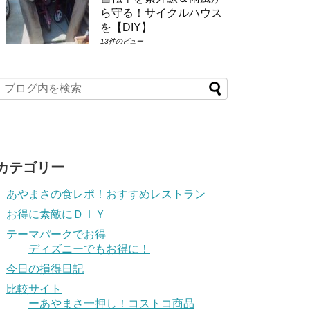
ら守る！サイクルハウス
を【DIY】
13件のビュー
カテゴリー
あやまさの食レポ！おすすめレストラン
お得に素敵にＤＩＹ
テーマパークでお得
ディズニーでもお得に！
今日の損得日記
比較サイト
ーあやまさ一押し！コストコ商品