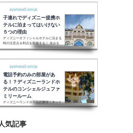
ayamasa5.xsrv.jp
子連れでディズニー提携ホ
テルに泊まってはいけない
５つの理由
ディズニーオフィシャルホテルに泊まる
時の注意点＆利点を把握する！ 休みを
取って子供を喜ばせるためにディズニー
ランドに行く！最高の家族サービスです
よね。 でも・・・小さい子供を連れて
ディズニーで遊びまくってその後家に帰
ayamasa5.xsrv.jp
るのは、お父さんお母さんも疲れること
間違いなし。 夜の目玉であるショーや
電話予約のみの部屋があ
パレードの前に子供が寝てしまって抱っ
る！？ディズニーランドホ
こしながら見るなんて残念なことも多々
テルのコンシェルジュファ
起こるでしょう。 せっかくキラキラし
た夢の国を可愛い我が子に見せたかった
ミリールーム
のに・・・。 そんな時、「ディズニー
ディズニーランドホテルの裏技！ネット
ラ...
上には表示されない大人数用ルーム現在
はコンシェルジュファミリールームとい
うのはなくなったそうです。また電話で
人気記事
の予約センターもなくなってしまったそ
うで、元コンシェルジュファミリールー
ムのようなお部屋に大人数で泊まりたい