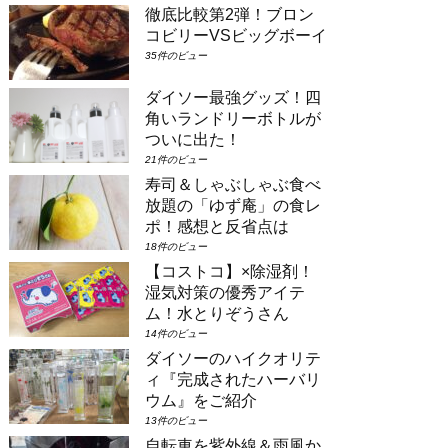
徹底比較第2弾！ブロン
場合は①コンシェルジュ・スーペリアル
ーム（パークビュー）（3-6階）➁コン
コビリーVSビッグボーイ
シェルジュ・デラックスルーム（パーク
35件のビュー
ビュー）（3-6階）③コンシェルジュ・
スーペリアルーム（パークビュー）（7-
ダイソー最強グッズ！四
8階）④コンシェルジュ・デラックスル
角いランドリーボトルが
ーム（パークビュー）（7-8階）とな
り...
ついに出た！
21件のビュー
寿司＆しゃぶしゃぶ食べ
放題の「ゆず庵」の食レ
ポ！感想と反省点は
18件のビュー
【コストコ】×除湿剤！
湿気対策の優秀アイテ
ム！水とりぞうさん
14件のビュー
ダイソーのハイクオリテ
ィ『完成されたハーバリ
ウム』をご紹介
13件のビュー
自転車を紫外線＆雨風か