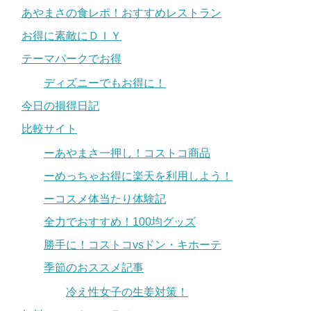
あやまさの食レポ！おすすめレストラン
お得に素敵にＤＩＹ
テーマパークでお得
ディズニーでもお得に！
今日の損得日記
比較サイト
ーあやまさ一押し！コストコ商品
ーめっちゃお得に楽天を利用しよう！
ーコスメ体当たり体験記
全力でおすすめ！100均グッズ
勝手に！コストコvsドン・キホーテ
季節のおススメ記事
冷え性女子の生姜対策！