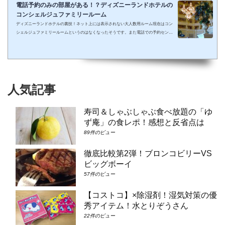
電話予約のみの部屋がある！？ディズニーランドホテルの
コンシェルジュファミリールーム
ディズニーランドホテルの裏技！ネット上には表示されない大人数用ルーム現在はコン
シェルジュファミリールームというのはなくなったそうです。また電話での予約センタ
ーもなくなってしまったそうで、元コンシェルジュファミリールームのようなお部屋に
大人数で泊まりたい場合は①コンシェルジュ・スーペリアルーム（パークビュー）（3-
6階）➁コンシェルジュ・デラックスルーム（パークビュー）（3-6階）③コンシェルジ
ュ・スーペリアルーム（パークビュー）（7-8階）④コンシェルジュ・デラックスルー
ム（パークビュー）（7-8階）となり...
人気記事
寿司＆しゃぶしゃぶ食べ放題の「ゆ
ず庵」の食レポ！感想と反省点は
89件のビュー
徹底比較第2弾！ブロンコビリーVS
ビッグボーイ
57件のビュー
【コストコ】×除湿剤！湿気対策の優
秀アイテム！水とりぞうさん
22件のビュー