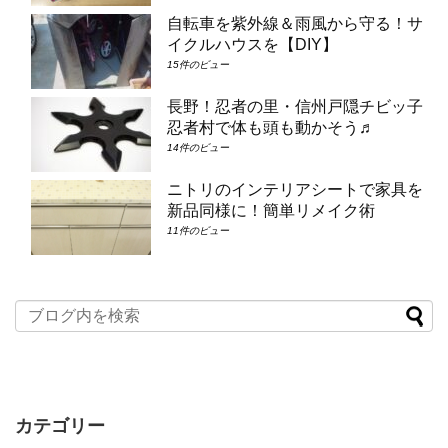
自転車を紫外線＆雨風から守る！サ
イクルハウスを【DIY】
15件のビュー
長野！忍者の里・信州戸隠チビッ子
忍者村で体も頭も動かそう♬
14件のビュー
ニトリのインテリアシートで家具を
新品同様に！簡単リメイク術
11件のビュー
カテゴリー