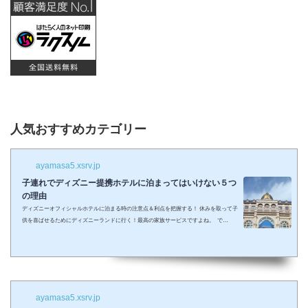
人気おすすめカテゴリー
ayamasa5.xsrv.jp
子連れでディズニー提携ホテルに泊まってはいけない５つ
の理由
ディズニーオフィシャルホテルに泊まる時の注意点＆利点を把握する！ 休みを取って子
供を喜ばせるためにディズニーランドに行く！最高の家族サービスですよね。 で
も・・・小さい子供を連れてディズニーで遊びまくってその後家に帰るのは、お父さん
お母さんも疲れること間違いなし。 夜の目玉であるショーやパレードの前に子供が寝て
しまって抱っこしながら見るなんて残念なことも多々起こるでしょう。 せっかくキラキ
ラした夢の国を可愛い我が子に見せたかったのに・・・。 そんな時、「ディズニーラ...
ayamasa5.xsrv.jp