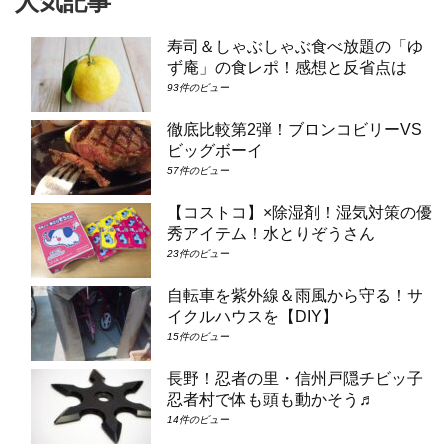
人気記事
寿司＆しゃぶしゃぶ食べ放題の「ゆ
ず庵」の食レポ！感想と反省点は
93件のビュー
徹底比較第2弾！ブロンコビリーVS
ビッグボーイ
57件のビュー
【コストコ】×除湿剤！湿気対策の優
秀アイテム！水とりぞうさん
23件のビュー
自転車を紫外線＆雨風から守る！サ
イクルハウスを【DIY】
15件のビュー
長野！忍者の里・信州戸隠チビッ子
忍者村で体も頭も動かそう♬
14件のビュー