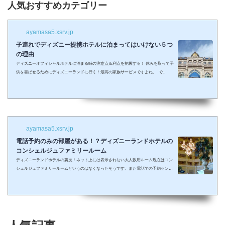
人気おすすめカテゴリー
ayamasa5.xsrv.jp
子連れでディズニー提携ホテルに泊まってはいけない５つ
の理由
ディズニーオフィシャルホテルに泊まる時の注意点＆利点を把握する！ 休みを取って子
供を喜ばせるためにディズニーランドに行く！最高の家族サービスですよね。 で
も・・・小さい子供を連れてディズニーで遊びまくってその後家に帰るのは、お父さん
お母さんも疲れること間違いなし。 夜の目玉であるショーやパレードの前に子供が寝て
しまって抱っこしながら見るなんて残念なことも多々起こるでしょう。 せっかくキラキ
ラした夢の国を可愛い我が子に見せたかったのに・・・。 そんな時、「ディズニーラ...
ayamasa5.xsrv.jp
電話予約のみの部屋がある！？ディズニーランドホテルの
コンシェルジュファミリールーム
ディズニーランドホテルの裏技！ネット上には表示されない大人数用ルーム現在はコン
シェルジュファミリールームというのはなくなったそうです。また電話での予約センタ
ーもなくなってしまったそうで、元コンシェルジュファミリールームのようなお部屋に
大人数で泊まりたい場合は①コンシェルジュ・スーペリアルーム（パークビュー）（3-
6階）➁コンシェルジュ・デラックスルーム（パークビュー）（3-6階）③コンシェルジ
ュ・スーペリアルーム（パークビュー）（7-8階）④コンシェルジュ・デラックスルー
ム（パークビュー）（7-8階）となり...