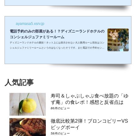
しまって抱っこしながら見るなんて残念なことも多々起こるでしょう。 せっかくキラキ
ラした夢の国を可愛い我が子に見せたかったのに・・・。 そんな時、「ディズニーラ...
ayamasa5.xsrv.jp
電話予約のみの部屋がある！？ディズニーランドホテルの
コンシェルジュファミリールーム
ディズニーランドホテルの裏技！ネット上には表示されない大人数用ルーム現在はコン
シェルジュファミリールームというのはなくなったそうです。また電話での予約センタ
ーもなくなってしまったそうで、元コンシェルジュファミリールームのようなお部屋に
大人数で泊まりたい場合は①コンシェルジュ・スーペリアルーム（パークビュー）（3-
6階）➁コンシェルジュ・デラックスルーム（パークビュー）（3-6階）③コンシェルジ
ュ・スーペリアルーム（パークビュー）（7-8階）④コンシェルジュ・デラックスルー
ム（パークビュー）（7-8階）となり...
人気記事
寿司＆しゃぶしゃぶ食べ放題の「ゆ
ず庵」の食レポ！感想と反省点は
86件のビュー
徹底比較第2弾！ブロンコビリーVS
ビッグボーイ
58件のビュー