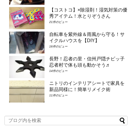
【コストコ】×除湿剤！湿気対策の優
秀アイテム！水とりぞうさん
21件のビュー
自転車を紫外線＆雨風から守る！サ
イクルハウスを【DIY】
16件のビュー
長野！忍者の里・信州戸隠チビッ子
忍者村で体も頭も動かそう♬
14件のビュー
ニトリのインテリアシートで家具を
新品同様に！簡単リメイク術
11件のビュー