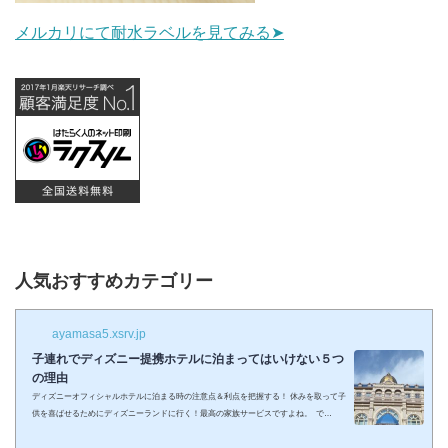
メルカリにて耐水ラベルを見てみる➤
人気おすすめカテゴリー
ayamasa5.xsrv.jp
子連れでディズニー提携ホテルに泊まってはいけない５つ
の理由
ディズニーオフィシャルホテルに泊まる時の注意点＆利点を把握する！ 休みを取って子
供を喜ばせるためにディズニーランドに行く！最高の家族サービスですよね。 で
も・・・小さい子供を連れてディズニーで遊びまくってその後家に帰るのは、お父さん
お母さんも疲れること間違いなし。 夜の目玉であるショーやパレードの前に子供が寝て