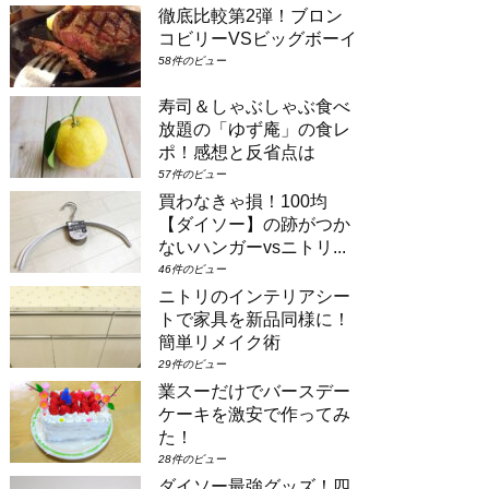
徹底比較第2弾！ブロン
場合は①コンシェルジュ・スーペリアル
ーム（パークビュー）（3-6階）➁コン
コビリーVSビッグボーイ
シェルジュ・デラックスルーム（パーク
58件のビュー
ビュー）（3-6階）③コンシェルジュ・
スーペリアルーム（パークビュー）（7-
寿司＆しゃぶしゃぶ食べ
8階）④コンシェルジュ・デラックスル
放題の「ゆず庵」の食レ
ーム（パークビュー）（7-8階）とな
り...
ポ！感想と反省点は
57件のビュー
買わなきゃ損！100均
【ダイソー】の跡がつか
ないハンガーvsニトリ...
46件のビュー
ニトリのインテリアシー
トで家具を新品同様に！
簡単リメイク術
29件のビュー
業スーだけでバースデー
ケーキを激安で作ってみ
た！
28件のビュー
ダイソー最強グッズ！四