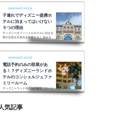
ayamasa5.xsrv.jp
子連れでディズニー提携ホ
テルに泊まってはいけない
５つの理由
ディズニーオフィシャルホテルに泊まる
時の注意点＆利点を把握する！ 休みを
取って子供を喜ばせるためにディズニー
ランドに行く！最高の家族サービスです
よね。 でも・・・小さい子供を連れて
ディズニーで遊びまくってその後家に帰
ayamasa5.xsrv.jp
るのは、お父さんお母さんも疲れること
間違いなし。 夜の目玉であるショーや
電話予約のみの部屋があ
パレードの前に子供が寝てしまって抱っ
る！？ディズニーランドホ
こしながら見るなんて残念なことも多々
テルのコンシェルジュファ
起こるでしょう。 せっかくキラキラし
た夢の国を可愛い我が子に見せたかった
ミリールーム
のに・・・。 そんな時、「ディズニー
ディズニーランドホテルの裏技！ネット
ラ...
上には表示されない大人数用ルーム現在
はコンシェルジュファミリールームとい
うのはなくなったそうです。また電話で
人気記事
の予約センターもなくなってしまったそ
うで、元コンシェルジュファミリールー
ムのようなお部屋に大人数で泊まりたい