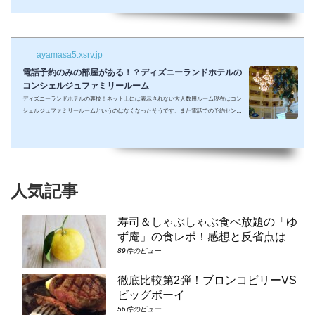
しまって抱っこしながら見るなんて残念なことも多々起こるでしょう。 せっかくキラキ
ラした夢の国を可愛い我が子に見せたかったのに・・・。 そんな時、「ディズニーラ...
ayamasa5.xsrv.jp
電話予約のみの部屋がある！？ディズニーランドホテルの
コンシェルジュファミリールーム
ディズニーランドホテルの裏技！ネット上には表示されない大人数用ルーム現在はコン
シェルジュファミリールームというのはなくなったそうです。また電話での予約センタ
ーもなくなってしまったそうで、元コンシェルジュファミリールームのようなお部屋に
大人数で泊まりたい場合は①コンシェルジュ・スーペリアルーム（パークビュー）（3-
6階）➁コンシェルジュ・デラックスルーム（パークビュー）（3-6階）③コンシェルジ
ュ・スーペリアルーム（パークビュー）（7-8階）④コンシェルジュ・デラックスルー
ム（パークビュー）（7-8階）となり...
人気記事
寿司＆しゃぶしゃぶ食べ放題の「ゆ
ず庵」の食レポ！感想と反省点は
89件のビュー
徹底比較第2弾！ブロンコビリーVS
ビッグボーイ
56件のビュー