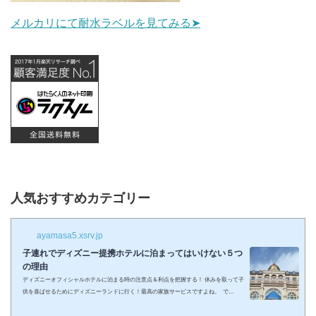
メルカリにて耐水ラベルを見てみる➤
人気おすすめカテゴリー
ayamasa5.xsrv.jp
子連れでディズニー提携ホテルに泊まってはいけない５つ
の理由
ディズニーオフィシャルホテルに泊まる時の注意点＆利点を把握する！ 休みを取って子
供を喜ばせるためにディズニーランドに行く！最高の家族サービスですよね。 で
も・・・小さい子供を連れてディズニーで遊びまくってその後家に帰るのは、お父さん
お母さんも疲れること間違いなし。 夜の目玉であるショーやパレードの前に子供が寝て