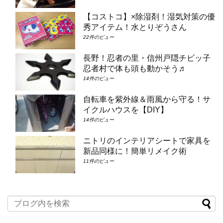
【コストコ】×除湿剤！湿気対策の優
秀アイテム！水とりぞうさん
22件のビュー
長野！忍者の里・信州戸隠チビッ子
忍者村で体も頭も動かそう♬
14件のビュー
自転車を紫外線＆雨風から守る！サ
イクルハウスを【DIY】
14件のビュー
ニトリのインテリアシートで家具を
新品同様に！簡単リメイク術
11件のビュー