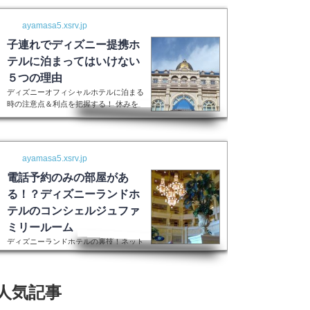
ayamasa5.xsrv.jp
子連れでディズニー提携ホ
テルに泊まってはいけない
５つの理由
ディズニーオフィシャルホテルに泊まる
時の注意点＆利点を把握する！ 休みを
取って子供を喜ばせるためにディズニー
ランドに行く！最高の家族サービスです
よね。 でも・・・小さい子供を連れて
ディズニーで遊びまくってその後家に帰
ayamasa5.xsrv.jp
るのは、お父さんお母さんも疲れること
間違いなし。 夜の目玉であるショーや
電話予約のみの部屋があ
パレードの前に子供が寝てしまって抱っ
る！？ディズニーランドホ
こしながら見るなんて残念なことも多々
テルのコンシェルジュファ
起こるでしょう。 せっかくキラキラし
た夢の国を可愛い我が子に見せたかった
ミリールーム
のに・・・。 そんな時、「ディズニー
ディズニーランドホテルの裏技！ネット
ラ...
上には表示されない大人数用ルーム現在
はコンシェルジュファミリールームとい
うのはなくなったそうです。また電話で
人気記事
の予約センターもなくなってしまったそ
うで、元コンシェルジュファミリールー