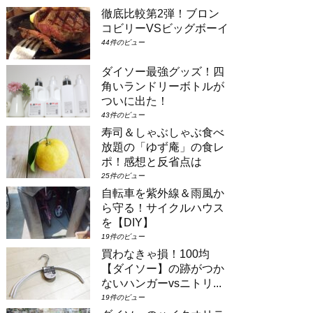
ムのようなお部屋に大人数で泊まりたい
徹底比較第2弾！ブロン
場合は①コンシェルジュ・スーペリアル
ーム（パークビュー）（3-6階）➁コン
コビリーVSビッグボーイ
シェルジュ・デラックスルーム（パーク
44件のビュー
ビュー）（3-6階）③コンシェルジュ・
スーペリアルーム（パークビュー）（7-
ダイソー最強グッズ！四
8階）④コンシェルジュ・デラックスル
角いランドリーボトルが
ーム（パークビュー）（7-8階）とな
り...
ついに出た！
43件のビュー
寿司＆しゃぶしゃぶ食べ
放題の「ゆず庵」の食レ
ポ！感想と反省点は
25件のビュー
自転車を紫外線＆雨風か
ら守る！サイクルハウス
を【DIY】
19件のビュー
買わなきゃ損！100均
【ダイソー】の跡がつか
ないハンガーvsニトリ...
19件のビュー