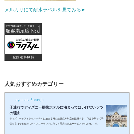
メルカリにて耐水ラベルを見てみる➤
人気おすすめカテゴリー
ayamasa5.xsrv.jp
子連れでディズニー提携ホテルに泊まってはいけない５つ
の理由
ディズニーオフィシャルホテルに泊まる時の注意点＆利点を把握する！ 休みを取って子
供を喜ばせるためにディズニーランドに行く！最高の家族サービスですよね。 で
も・・・小さい子供を連れてディズニーで遊びまくってその後家に帰るのは、お父さん
お母さんも疲れること間違いなし。 夜の目玉であるショーやパレードの前に子供が寝て