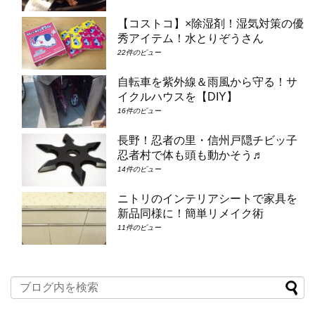
【コストコ】×除湿剤！湿気対策の優
秀アイテム！水とりぞうさん
22件のビュー
自転車を紫外線＆雨風から守る！サ
イクルハウスを【DIY】
16件のビュー
長野！忍者の里・信州戸隠チビッ子
忍者村で体も頭も動かそう♬
14件のビュー
ニトリのインテリアシートで家具を
新品同様に！簡単リメイク術
11件のビュー