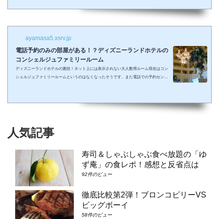
しまって抱っこしながら見るなんて残念なことも多々起こるでしょう。 せっかくキラキ
ラした夢の国を可愛い我が子に見せたかったのに・・・。 そんな時、「ディズニーラ...
ayamasa5.xsrv.jp
電話予約のみの部屋がある！？ディズニーランドホテルの
コンシェルジュファミリールーム
ディズニーランドホテルの裏技！ネット上には表示されない大人数用ルーム現在はコン
シェルジュファミリールームというのはなくなったそうです。また電話での予約センタ
ーもなくなってしまったそうで、元コンシェルジュファミリールームのようなお部屋に
大人数で泊まりたい場合は①コンシェルジュ・スーペリアルーム（パークビュー）（3-
6階）➁コンシェルジュ・デラックスルーム（パークビュー）（3-6階）③コンシェルジ
ュ・スーペリアルーム（パークビュー）（7-8階）④コンシェルジュ・デラックスルー
ム（パークビュー）（7-8階）となり...
人気記事
寿司＆しゃぶしゃぶ食べ放題の「ゆ
ず庵」の食レポ！感想と反省点は
92件のビュー
徹底比較第2弾！ブロンコビリーVS
ビッグボーイ
58件のビュー