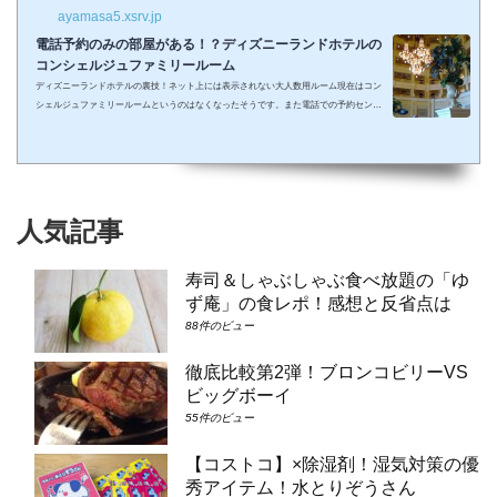
ayamasa5.xsrv.jp
電話予約のみの部屋がある！？ディズニーランドホテルの
コンシェルジュファミリールーム
ディズニーランドホテルの裏技！ネット上には表示されない大人数用ルーム現在はコン
シェルジュファミリールームというのはなくなったそうです。また電話での予約センタ
ーもなくなってしまったそうで、元コンシェルジュファミリールームのようなお部屋に
大人数で泊まりたい場合は①コンシェルジュ・スーペリアルーム（パークビュー）（3-
6階）➁コンシェルジュ・デラックスルーム（パークビュー）（3-6階）③コンシェルジ
ュ・スーペリアルーム（パークビュー）（7-8階）④コンシェルジュ・デラックスルー
ム（パークビュー）（7-8階）となり...
人気記事
寿司＆しゃぶしゃぶ食べ放題の「ゆ
ず庵」の食レポ！感想と反省点は
88件のビュー
徹底比較第2弾！ブロンコビリーVS
ビッグボーイ
55件のビュー
【コストコ】×除湿剤！湿気対策の優
秀アイテム！水とりぞうさん