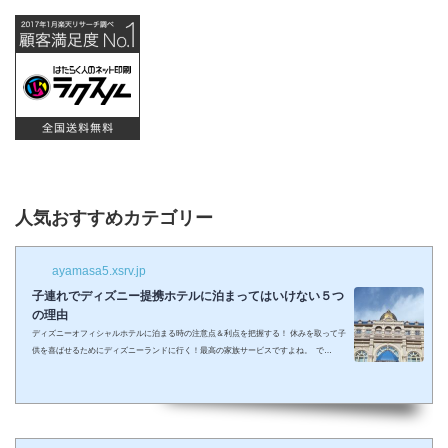
人気おすすめカテゴリー
ayamasa5.xsrv.jp
子連れでディズニー提携ホテルに泊まってはいけない５つ
の理由
ディズニーオフィシャルホテルに泊まる時の注意点＆利点を把握する！ 休みを取って子
供を喜ばせるためにディズニーランドに行く！最高の家族サービスですよね。 で
も・・・小さい子供を連れてディズニーで遊びまくってその後家に帰るのは、お父さん
お母さんも疲れること間違いなし。 夜の目玉であるショーやパレードの前に子供が寝て
しまって抱っこしながら見るなんて残念なことも多々起こるでしょう。 せっかくキラキ
ラした夢の国を可愛い我が子に見せたかったのに・・・。 そんな時、「ディズニーラ...