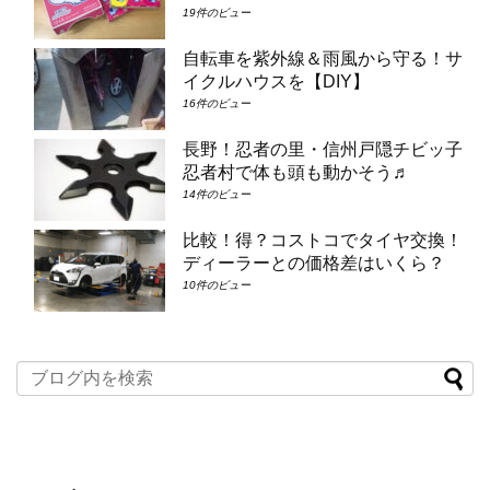
19件のビュー
自転車を紫外線＆雨風から守る！サ
イクルハウスを【DIY】
16件のビュー
長野！忍者の里・信州戸隠チビッ子
忍者村で体も頭も動かそう♬
14件のビュー
比較！得？コストコでタイヤ交換！
ディーラーとの価格差はいくら？
10件のビュー