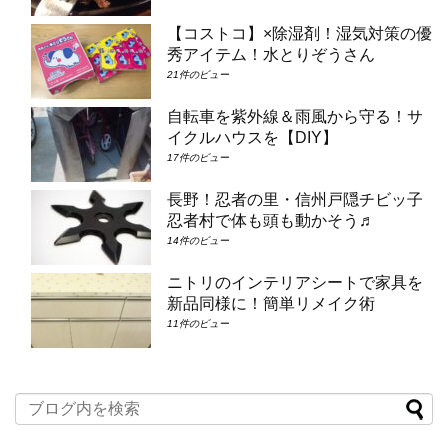
【コストコ】×除湿剤！湿気対策の優
秀アイテム！水とりぞうさん
21件のビュー
自転車を紫外線＆雨風から守る！サ
イクルハウスを【DIY】
17件のビュー
長野！忍者の里・信州戸隠チビッ子
忍者村で体も頭も動かそう♬
14件のビュー
ニトリのインテリアシートで家具を
新品同様に！簡単リメイク術
11件のビュー