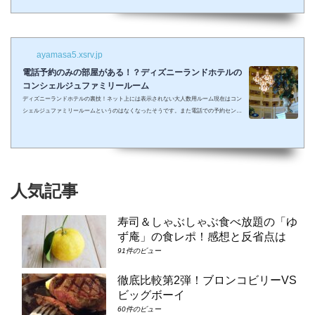
しまって抱っこしながら見るなんて残念なことも多々起こるでしょう。 せっかくキラキ
ラした夢の国を可愛い我が子に見せたかったのに・・・。 そんな時、「ディズニーラ...
ayamasa5.xsrv.jp
電話予約のみの部屋がある！？ディズニーランドホテルの
コンシェルジュファミリールーム
ディズニーランドホテルの裏技！ネット上には表示されない大人数用ルーム現在はコン
シェルジュファミリールームというのはなくなったそうです。また電話での予約センタ
ーもなくなってしまったそうで、元コンシェルジュファミリールームのようなお部屋に
大人数で泊まりたい場合は①コンシェルジュ・スーペリアルーム（パークビュー）（3-
6階）➁コンシェルジュ・デラックスルーム（パークビュー）（3-6階）③コンシェルジ
ュ・スーペリアルーム（パークビュー）（7-8階）④コンシェルジュ・デラックスルー
ム（パークビュー）（7-8階）となり...
人気記事
寿司＆しゃぶしゃぶ食べ放題の「ゆ
ず庵」の食レポ！感想と反省点は
91件のビュー
徹底比較第2弾！ブロンコビリーVS
ビッグボーイ
60件のビュー