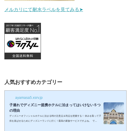
メルカリにて耐水ラベルを見てみる➤
人気おすすめカテゴリー
ayamasa5.xsrv.jp
子連れでディズニー提携ホテルに泊まってはいけない５つ
の理由
ディズニーオフィシャルホテルに泊まる時の注意点＆利点を把握する！ 休みを取って子
供を喜ばせるためにディズニーランドに行く！最高の家族サービスですよね。 で
も・・・小さい子供を連れてディズニーで遊びまくってその後家に帰るのは、お父さん
お母さんも疲れること間違いなし。 夜の目玉であるショーやパレードの前に子供が寝て