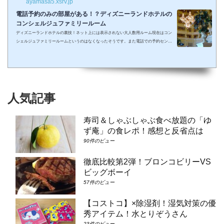
ayamasa5.xsrv.jp
電話予約のみの部屋がある！？ディズニーランドホテルの
コンシェルジュファミリールーム
ディズニーランドホテルの裏技！ネット上には表示されない大人数用ルーム現在はコン
シェルジュファミリールームというのはなくなったそうです。また電話での予約センタ
ーもなくなってしまったそうで、元コンシェルジュファミリールームのようなお部屋に
大人数で泊まりたい場合は①コンシェルジュ・スーペリアルーム（パークビュー）（3-
6階）➁コンシェルジュ・デラックスルーム（パークビュー）（3-6階）③コンシェルジ
ュ・スーペリアルーム（パークビュー）（7-8階）④コンシェルジュ・デラックスルー
ム（パークビュー）（7-8階）となり...
人気記事
寿司＆しゃぶしゃぶ食べ放題の「ゆ
ず庵」の食レポ！感想と反省点は
90件のビュー
徹底比較第2弾！ブロンコビリーVS
ビッグボーイ
57件のビュー
【コストコ】×除湿剤！湿気対策の優
秀アイテム！水とりぞうさん
23件のビュー