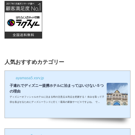
人気おすすめカテゴリー
ayamasa5.xsrv.jp
子連れでディズニー提携ホテルに泊まってはいけない５つ
の理由
ディズニーオフィシャルホテルに泊まる時の注意点＆利点を把握する！ 休みを取って子
供を喜ばせるためにディズニーランドに行く！最高の家族サービスですよね。 で
も・・・小さい子供を連れてディズニーで遊びまくってその後家に帰るのは、お父さん
お母さんも疲れること間違いなし。 夜の目玉であるショーやパレードの前に子供が寝て
しまって抱っこしながら見るなんて残念なことも多々起こるでしょう。 せっかくキラキ
ラした夢の国を可愛い我が子に見せたかったのに・・・。 そんな時、「ディズニーラ...