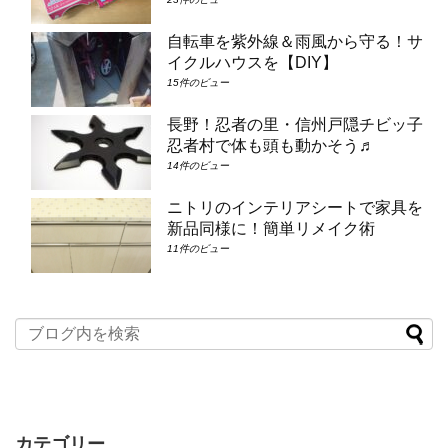
自転車を紫外線＆雨風から守る！サ
イクルハウスを【DIY】
15件のビュー
長野！忍者の里・信州戸隠チビッ子
忍者村で体も頭も動かそう♬
14件のビュー
ニトリのインテリアシートで家具を
新品同様に！簡単リメイク術
11件のビュー
カテゴリー