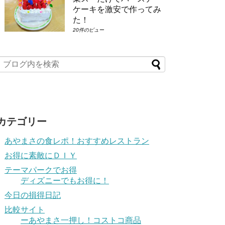
ケーキを激安で作ってみ
た！
20件のビュー
カテゴリー
あやまさの食レポ！おすすめレストラン
お得に素敵にＤＩＹ
テーマパークでお得
ディズニーでもお得に！
今日の損得日記
比較サイト
ーあやまさ一押し！コストコ商品