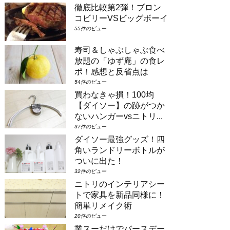
徹底比較第2弾！ブロン
場合は①コンシェルジュ・スーペリアル
ーム（パークビュー）（3-6階）➁コン
コビリーVSビッグボーイ
シェルジュ・デラックスルーム（パーク
55件のビュー
ビュー）（3-6階）③コンシェルジュ・
スーペリアルーム（パークビュー）（7-
寿司＆しゃぶしゃぶ食べ
8階）④コンシェルジュ・デラックスル
放題の「ゆず庵」の食レ
ーム（パークビュー）（7-8階）とな
り...
ポ！感想と反省点は
54件のビュー
買わなきゃ損！100均
【ダイソー】の跡がつか
ないハンガーvsニトリ...
37件のビュー
ダイソー最強グッズ！四
角いランドリーボトルが
ついに出た！
32件のビュー
ニトリのインテリアシー
トで家具を新品同様に！
簡単リメイク術
20件のビュー
業スーだけでバースデー