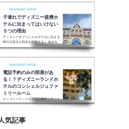
ayamasa5.xsrv.jp
子連れでディズニー提携ホ
テルに泊まってはいけない
５つの理由
ディズニーオフィシャルホテルに泊まる
時の注意点＆利点を把握する！ 休みを
取って子供を喜ばせるためにディズニー
ランドに行く！最高の家族サービスです
よね。 でも・・・小さい子供を連れて
ディズニーで遊びまくってその後家に帰
ayamasa5.xsrv.jp
るのは、お父さんお母さんも疲れること
間違いなし。 夜の目玉であるショーや
電話予約のみの部屋があ
パレードの前に子供が寝てしまって抱っ
る！？ディズニーランドホ
こしながら見るなんて残念なことも多々
テルのコンシェルジュファ
起こるでしょう。 せっかくキラキラし
た夢の国を可愛い我が子に見せたかった
ミリールーム
のに・・・。 そんな時、「ディズニー
ディズニーランドホテルの裏技！ネット
ラ...
上には表示されない大人数用ルーム現在
はコンシェルジュファミリールームとい
うのはなくなったそうです。また電話で
人気記事
の予約センターもなくなってしまったそ
うで、元コンシェルジュファミリールー
ムのようなお部屋に大人数で泊まりたい