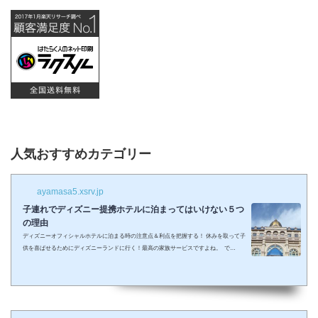
人気おすすめカテゴリー
ayamasa5.xsrv.jp
子連れでディズニー提携ホテルに泊まってはいけない５つ
の理由
ディズニーオフィシャルホテルに泊まる時の注意点＆利点を把握する！ 休みを取って子
供を喜ばせるためにディズニーランドに行く！最高の家族サービスですよね。 で
も・・・小さい子供を連れてディズニーで遊びまくってその後家に帰るのは、お父さん
お母さんも疲れること間違いなし。 夜の目玉であるショーやパレードの前に子供が寝て
しまって抱っこしながら見るなんて残念なことも多々起こるでしょう。 せっかくキラキ
ラした夢の国を可愛い我が子に見せたかったのに・・・。 そんな時、「ディズニーラ...