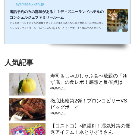
ayamasa5.xsrv.jp
電話予約のみの部屋がある！？ディズニーランドホテルの
コンシェルジュファミリールーム
ディズニーランドホテルの裏技！ネット上には表示されない大人数用ルーム現在はコン
シェルジュファミリールームというのはなくなったそうです。また電話での予約センタ
ーもなくなってしまったそうで、元コンシェルジュファミリールームのようなお部屋に
大人数で泊まりたい場合は①コンシェルジュ・スーペリアルーム（パークビュー）（3-
6階）➁コンシェルジュ・デラックスルーム（パークビュー）（3-6階）③コンシェルジ
ュ・スーペリアルーム（パークビュー）（7-8階）④コンシェルジュ・デラックスルー
ム（パークビュー）（7-8階）となり...
人気記事
寿司＆しゃぶしゃぶ食べ放題の「ゆ
ず庵」の食レポ！感想と反省点は
88件のビュー
徹底比較第2弾！ブロンコビリーVS
ビッグボーイ
58件のビュー
【コストコ】×除湿剤！湿気対策の優
秀アイテム！水とりぞうさん