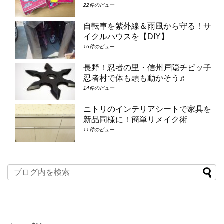
22件のビュー
自転車を紫外線＆雨風から守る！サ
イクルハウスを【DIY】
16件のビュー
長野！忍者の里・信州戸隠チビッ子
忍者村で体も頭も動かそう♬
14件のビュー
ニトリのインテリアシートで家具を
新品同様に！簡単リメイク術
11件のビュー