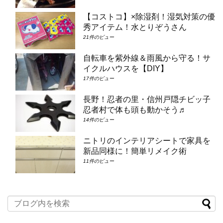
【コストコ】×除湿剤！湿気対策の優
秀アイテム！水とりぞうさん
21件のビュー
自転車を紫外線＆雨風から守る！サ
イクルハウスを【DIY】
17件のビュー
長野！忍者の里・信州戸隠チビッ子
忍者村で体も頭も動かそう♬
14件のビュー
ニトリのインテリアシートで家具を
新品同様に！簡単リメイク術
11件のビュー