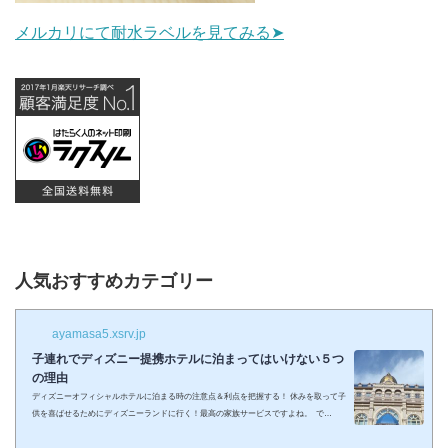
メルカリにて耐水ラベルを見てみる➤
人気おすすめカテゴリー
ayamasa5.xsrv.jp
子連れでディズニー提携ホテルに泊まってはいけない５つ
の理由
ディズニーオフィシャルホテルに泊まる時の注意点＆利点を把握する！ 休みを取って子
供を喜ばせるためにディズニーランドに行く！最高の家族サービスですよね。 で
も・・・小さい子供を連れてディズニーで遊びまくってその後家に帰るのは、お父さん
お母さんも疲れること間違いなし。 夜の目玉であるショーやパレードの前に子供が寝て