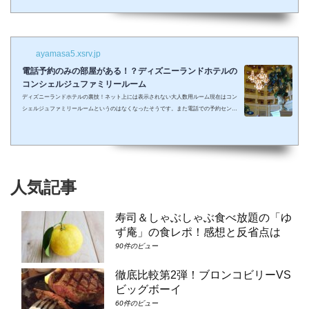
しまって抱っこしながら見るなんて残念なことも多々起こるでしょう。 せっかくキラキ
ラした夢の国を可愛い我が子に見せたかったのに・・・。 そんな時、「ディズニーラ...
ayamasa5.xsrv.jp
電話予約のみの部屋がある！？ディズニーランドホテルの
コンシェルジュファミリールーム
ディズニーランドホテルの裏技！ネット上には表示されない大人数用ルーム現在はコン
シェルジュファミリールームというのはなくなったそうです。また電話での予約センタ
ーもなくなってしまったそうで、元コンシェルジュファミリールームのようなお部屋に
大人数で泊まりたい場合は①コンシェルジュ・スーペリアルーム（パークビュー）（3-
6階）➁コンシェルジュ・デラックスルーム（パークビュー）（3-6階）③コンシェルジ
ュ・スーペリアルーム（パークビュー）（7-8階）④コンシェルジュ・デラックスルー
ム（パークビュー）（7-8階）となり...
人気記事
寿司＆しゃぶしゃぶ食べ放題の「ゆ
ず庵」の食レポ！感想と反省点は
90件のビュー
徹底比較第2弾！ブロンコビリーVS
ビッグボーイ
60件のビュー