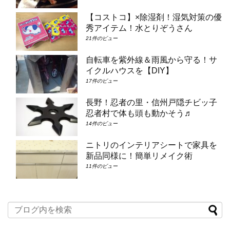
【コストコ】×除湿剤！湿気対策の優
秀アイテム！水とりぞうさん
21件のビュー
自転車を紫外線＆雨風から守る！サ
イクルハウスを【DIY】
17件のビュー
長野！忍者の里・信州戸隠チビッ子
忍者村で体も頭も動かそう♬
14件のビュー
ニトリのインテリアシートで家具を
新品同様に！簡単リメイク術
11件のビュー