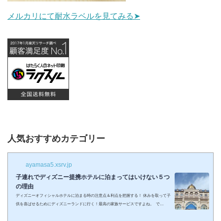
メルカリにて耐水ラベルを見てみる➤
人気おすすめカテゴリー
ayamasa5.xsrv.jp
子連れでディズニー提携ホテルに泊まってはいけない５つ
の理由
ディズニーオフィシャルホテルに泊まる時の注意点＆利点を把握する！ 休みを取って子
供を喜ばせるためにディズニーランドに行く！最高の家族サービスですよね。 で
も・・・小さい子供を連れてディズニーで遊びまくってその後家に帰るのは、お父さん
お母さんも疲れること間違いなし。 夜の目玉であるショーやパレードの前に子供が寝て