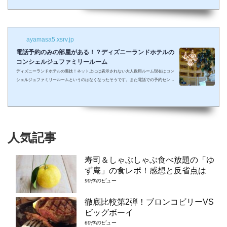
しまって抱っこしながら見るなんて残念なことも多々起こるでしょう。 せっかくキラキ
ラした夢の国を可愛い我が子に見せたかったのに・・・。 そんな時、「ディズニーラ...
ayamasa5.xsrv.jp
電話予約のみの部屋がある！？ディズニーランドホテルの
コンシェルジュファミリールーム
ディズニーランドホテルの裏技！ネット上には表示されない大人数用ルーム現在はコン
シェルジュファミリールームというのはなくなったそうです。また電話での予約センタ
ーもなくなってしまったそうで、元コンシェルジュファミリールームのようなお部屋に
大人数で泊まりたい場合は①コンシェルジュ・スーペリアルーム（パークビュー）（3-
6階）➁コンシェルジュ・デラックスルーム（パークビュー）（3-6階）③コンシェルジ
ュ・スーペリアルーム（パークビュー）（7-8階）④コンシェルジュ・デラックスルー
ム（パークビュー）（7-8階）となり...
人気記事
寿司＆しゃぶしゃぶ食べ放題の「ゆ
ず庵」の食レポ！感想と反省点は
90件のビュー
徹底比較第2弾！ブロンコビリーVS
ビッグボーイ
60件のビュー