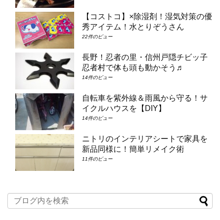
【コストコ】×除湿剤！湿気対策の優
秀アイテム！水とりぞうさん
22件のビュー
長野！忍者の里・信州戸隠チビッ子
忍者村で体も頭も動かそう♬
14件のビュー
自転車を紫外線＆雨風から守る！サ
イクルハウスを【DIY】
14件のビュー
ニトリのインテリアシートで家具を
新品同様に！簡単リメイク術
11件のビュー