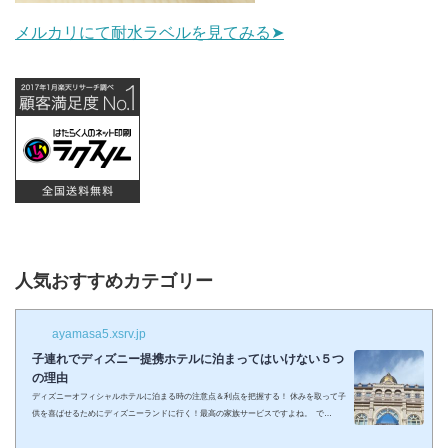
メルカリにて耐水ラベルを見てみる➤
人気おすすめカテゴリー
ayamasa5.xsrv.jp
子連れでディズニー提携ホテルに泊まってはいけない５つ
の理由
ディズニーオフィシャルホテルに泊まる時の注意点＆利点を把握する！ 休みを取って子
供を喜ばせるためにディズニーランドに行く！最高の家族サービスですよね。 で
も・・・小さい子供を連れてディズニーで遊びまくってその後家に帰るのは、お父さん
お母さんも疲れること間違いなし。 夜の目玉であるショーやパレードの前に子供が寝て