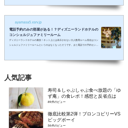
しまって抱っこしながら見るなんて残念なことも多々起こるでしょう。 せっかくキラキ
ラした夢の国を可愛い我が子に見せたかったのに・・・。 そんな時、「ディズニーラ...
ayamasa5.xsrv.jp
電話予約のみの部屋がある！？ディズニーランドホテルの
コンシェルジュファミリールーム
ディズニーランドホテルの裏技！ネット上には表示されない大人数用ルーム現在はコン
シェルジュファミリールームというのはなくなったそうです。また電話での予約センタ
ーもなくなってしまったそうで、元コンシェルジュファミリールームのようなお部屋に
大人数で泊まりたい場合は①コンシェルジュ・スーペリアルーム（パークビュー）（3-
6階）➁コンシェルジュ・デラックスルーム（パークビュー）（3-6階）③コンシェルジ
ュ・スーペリアルーム（パークビュー）（7-8階）④コンシェルジュ・デラックスルー
ム（パークビュー）（7-8階）となり...
人気記事
寿司＆しゃぶしゃぶ食べ放題の「ゆ
ず庵」の食レポ！感想と反省点は
89件のビュー
徹底比較第2弾！ブロンコビリーVS
ビッグボーイ
56件のビュー