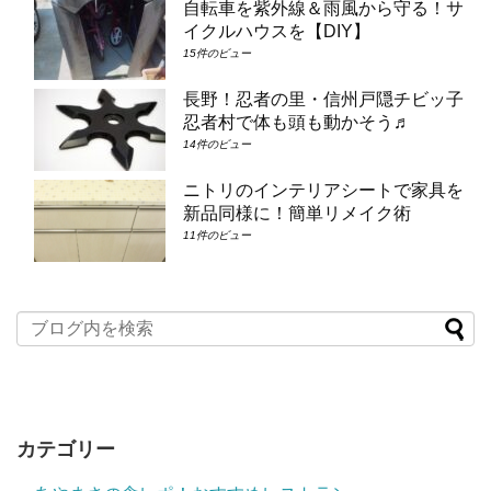
自転車を紫外線＆雨風から守る！サ
イクルハウスを【DIY】
15件のビュー
長野！忍者の里・信州戸隠チビッ子
忍者村で体も頭も動かそう♬
14件のビュー
ニトリのインテリアシートで家具を
新品同様に！簡単リメイク術
11件のビュー
カテゴリー