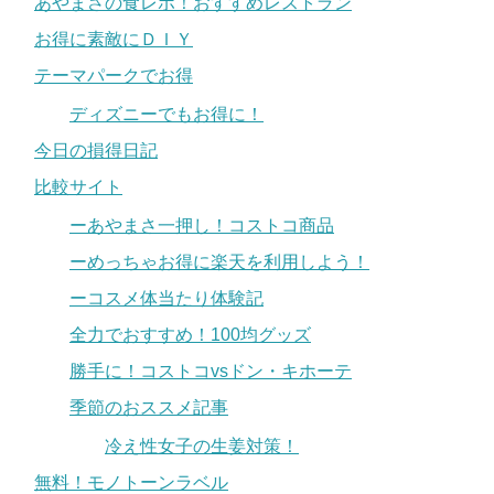
あやまさの食レポ！おすすめレストラン
お得に素敵にＤＩＹ
テーマパークでお得
ディズニーでもお得に！
今日の損得日記
比較サイト
ーあやまさ一押し！コストコ商品
ーめっちゃお得に楽天を利用しよう！
ーコスメ体当たり体験記
全力でおすすめ！100均グッズ
勝手に！コストコvsドン・キホーテ
季節のおススメ記事
冷え性女子の生姜対策！
無料！モノトーンラベル