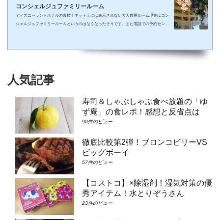
コンシェルジュファミリールーム
ディズニーランドホテルの裏技！ネット上には表示されない大人数用ルーム現在はコン
シェルジュファミリールームというのはなくなったそうです。また電話での予約センタ
ーもなくなってしまったそうで、元コンシェルジュファミリールームのようなお部屋に
大人数で泊まりたい場合は①コンシェルジュ・スーペリアルーム（パークビュー）（3-
6階）➁コンシェルジュ・デラックスルーム（パークビュー）（3-6階）③コンシェルジ
ュ・スーペリアルーム（パークビュー）（7-8階）④コンシェルジュ・デラックスルー
ム（パークビュー）（7-8階）となり...
人気記事
寿司＆しゃぶしゃぶ食べ放題の「ゆ
ず庵」の食レポ！感想と反省点は
90件のビュー
徹底比較第2弾！ブロンコビリーVS
ビッグボーイ
57件のビュー
【コストコ】×除湿剤！湿気対策の優
秀アイテム！水とりぞうさん
23件のビュー