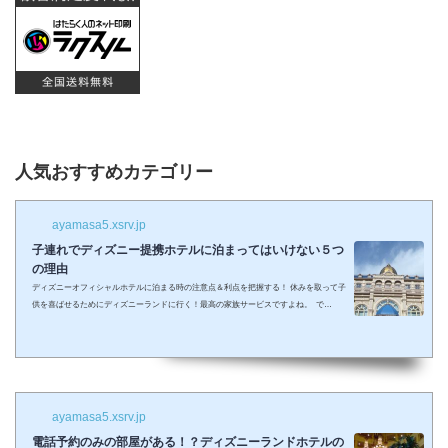
人気おすすめカテゴリー
ayamasa5.xsrv.jp
子連れでディズニー提携ホテルに泊まってはいけない５つ
の理由
ディズニーオフィシャルホテルに泊まる時の注意点＆利点を把握する！ 休みを取って子
供を喜ばせるためにディズニーランドに行く！最高の家族サービスですよね。 で
も・・・小さい子供を連れてディズニーで遊びまくってその後家に帰るのは、お父さん
お母さんも疲れること間違いなし。 夜の目玉であるショーやパレードの前に子供が寝て
しまって抱っこしながら見るなんて残念なことも多々起こるでしょう。 せっかくキラキ
ラした夢の国を可愛い我が子に見せたかったのに・・・。 そんな時、「ディズニーラ...
ayamasa5.xsrv.jp
電話予約のみの部屋がある！？ディズニーランドホテルの