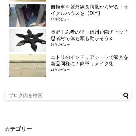
自転車を紫外線＆雨風から守る！サ
イクルハウスを【DIY】
17件のビュー
長野！忍者の里・信州戸隠チビッ子
忍者村で体も頭も動かそう♬
14件のビュー
ニトリのインテリアシートで家具を
新品同様に！簡単リメイク術
11件のビュー
カテゴリー