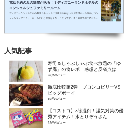
電話予約のみの部屋がある！？ディズニーランドホテルの
コンシェルジュファミリールーム
ディズニーランドホテルの裏技！ネット上には表示されない大人数用ルーム現在はコン
シェルジュファミリールームというのはなくなったそうです。また電話での予約センタ
ーもなくなってしまったそうで、元コンシェルジュファミリールームのようなお部屋に
大人数で泊まりたい場合は①コンシェルジュ・スーペリアルーム（パークビュー）（3-
6階）➁コンシェルジュ・デラックスルーム（パークビュー）（3-6階）③コンシェルジ
ュ・スーペリアルーム（パークビュー）（7-8階）④コンシェルジュ・デラックスルー
ム（パークビュー）（7-8階）となり...
人気記事
寿司＆しゃぶしゃぶ食べ放題の「ゆ
ず庵」の食レポ！感想と反省点は
90件のビュー
徹底比較第2弾！ブロンコビリーVS
ビッグボーイ
60件のビュー
【コストコ】×除湿剤！湿気対策の優
秀アイテム！水とりぞうさん
21件のビュー