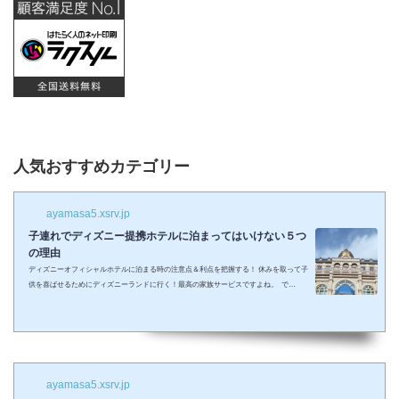
人気おすすめカテゴリー
ayamasa5.xsrv.jp
子連れでディズニー提携ホテルに泊まってはいけない５つ
の理由
ディズニーオフィシャルホテルに泊まる時の注意点＆利点を把握する！ 休みを取って子
供を喜ばせるためにディズニーランドに行く！最高の家族サービスですよね。 で
も・・・小さい子供を連れてディズニーで遊びまくってその後家に帰るのは、お父さん
お母さんも疲れること間違いなし。 夜の目玉であるショーやパレードの前に子供が寝て
しまって抱っこしながら見るなんて残念なことも多々起こるでしょう。 せっかくキラキ
ラした夢の国を可愛い我が子に見せたかったのに・・・。 そんな時、「ディズニーラ...
ayamasa5.xsrv.jp