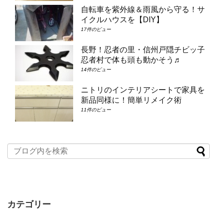
自転車を紫外線＆雨風から守る！サ
イクルハウスを【DIY】
17件のビュー
長野！忍者の里・信州戸隠チビッ子
忍者村で体も頭も動かそう♬
14件のビュー
ニトリのインテリアシートで家具を
新品同様に！簡単リメイク術
11件のビュー
カテゴリー