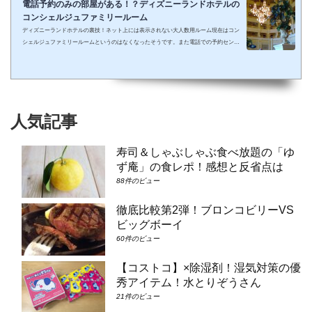
電話予約のみの部屋がある！？ディズニーランドホテルの
コンシェルジュファミリールーム
ディズニーランドホテルの裏技！ネット上には表示されない大人数用ルーム現在はコン
シェルジュファミリールームというのはなくなったそうです。また電話での予約センタ
ーもなくなってしまったそうで、元コンシェルジュファミリールームのようなお部屋に
大人数で泊まりたい場合は①コンシェルジュ・スーペリアルーム（パークビュー）（3-
6階）➁コンシェルジュ・デラックスルーム（パークビュー）（3-6階）③コンシェルジ
ュ・スーペリアルーム（パークビュー）（7-8階）④コンシェルジュ・デラックスルー
ム（パークビュー）（7-8階）となり...
人気記事
寿司＆しゃぶしゃぶ食べ放題の「ゆ
ず庵」の食レポ！感想と反省点は
88件のビュー
徹底比較第2弾！ブロンコビリーVS
ビッグボーイ
60件のビュー
【コストコ】×除湿剤！湿気対策の優
秀アイテム！水とりぞうさん
21件のビュー