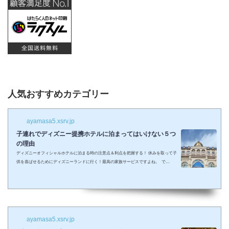
人気おすすめカテゴリー
ayamasa5.xsrv.jp
子連れでディズニー提携ホテルに泊まってはいけない５つ
の理由
ディズニーオフィシャルホテルに泊まる時の注意点＆利点を把握する！ 休みを取って子
供を喜ばせるためにディズニーランドに行く！最高の家族サービスですよね。 で
も・・・小さい子供を連れてディズニーで遊びまくってその後家に帰るのは、お父さん
お母さんも疲れること間違いなし。 夜の目玉であるショーやパレードの前に子供が寝て
しまって抱っこしながら見るなんて残念なことも多々起こるでしょう。 せっかくキラキ
ラした夢の国を可愛い我が子に見せたかったのに・・・。 そんな時、「ディズニーラ...
ayamasa5.xsrv.jp