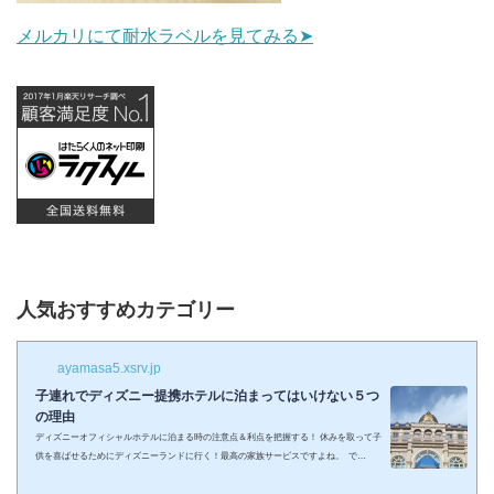
メルカリにて耐水ラベルを見てみる➤
人気おすすめカテゴリー
ayamasa5.xsrv.jp
子連れでディズニー提携ホテルに泊まってはいけない５つ
の理由
ディズニーオフィシャルホテルに泊まる時の注意点＆利点を把握する！ 休みを取って子
供を喜ばせるためにディズニーランドに行く！最高の家族サービスですよね。 で
も・・・小さい子供を連れてディズニーで遊びまくってその後家に帰るのは、お父さん
お母さんも疲れること間違いなし。 夜の目玉であるショーやパレードの前に子供が寝て