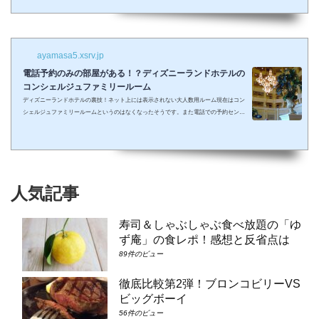
しまって抱っこしながら見るなんて残念なことも多々起こるでしょう。 せっかくキラキ
ラした夢の国を可愛い我が子に見せたかったのに・・・。 そんな時、「ディズニーラ...
ayamasa5.xsrv.jp
電話予約のみの部屋がある！？ディズニーランドホテルの
コンシェルジュファミリールーム
ディズニーランドホテルの裏技！ネット上には表示されない大人数用ルーム現在はコン
シェルジュファミリールームというのはなくなったそうです。また電話での予約センタ
ーもなくなってしまったそうで、元コンシェルジュファミリールームのようなお部屋に
大人数で泊まりたい場合は①コンシェルジュ・スーペリアルーム（パークビュー）（3-
6階）➁コンシェルジュ・デラックスルーム（パークビュー）（3-6階）③コンシェルジ
ュ・スーペリアルーム（パークビュー）（7-8階）④コンシェルジュ・デラックスルー
ム（パークビュー）（7-8階）となり...
人気記事
寿司＆しゃぶしゃぶ食べ放題の「ゆ
ず庵」の食レポ！感想と反省点は
89件のビュー
徹底比較第2弾！ブロンコビリーVS
ビッグボーイ
56件のビュー