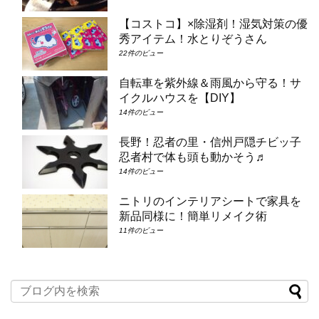
【コストコ】×除湿剤！湿気対策の優
秀アイテム！水とりぞうさん
22件のビュー
自転車を紫外線＆雨風から守る！サ
イクルハウスを【DIY】
14件のビュー
長野！忍者の里・信州戸隠チビッ子
忍者村で体も頭も動かそう♬
14件のビュー
ニトリのインテリアシートで家具を
新品同様に！簡単リメイク術
11件のビュー