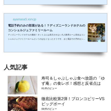
しまって抱っこしながら見るなんて残念なことも多々起こるでしょう。 せっかくキラキ
ラした夢の国を可愛い我が子に見せたかったのに・・・。 そんな時、「ディズニーラ...
ayamasa5.xsrv.jp
電話予約のみの部屋がある！？ディズニーランドホテルの
コンシェルジュファミリールーム
ディズニーランドホテルの裏技！ネット上には表示されない大人数用ルーム現在はコン
シェルジュファミリールームというのはなくなったそうです。また電話での予約センタ
ーもなくなってしまったそうで、元コンシェルジュファミリールームのようなお部屋に
大人数で泊まりたい場合は①コンシェルジュ・スーペリアルーム（パークビュー）（3-
6階）➁コンシェルジュ・デラックスルーム（パークビュー）（3-6階）③コンシェルジ
ュ・スーペリアルーム（パークビュー）（7-8階）④コンシェルジュ・デラックスルー
ム（パークビュー）（7-8階）となり...
人気記事
寿司＆しゃぶしゃぶ食べ放題の「ゆ
ず庵」の食レポ！感想と反省点は
91件のビュー
徹底比較第2弾！ブロンコビリーVS
ビッグボーイ
58件のビュー