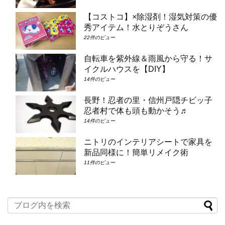
【コストコ】×除湿剤！湿気対策の優
秀アイテム！水とりぞうさん
22件のビュー
自転車を紫外線＆雨風から守る！サ
イクルハウスを【DIY】
14件のビュー
長野！忍者の里・信州戸隠チビッ子
忍者村で体も頭も動かそう♬
14件のビュー
ニトリのインテリアシートで家具を
新品同様に！簡単リメイク術
11件のビュー