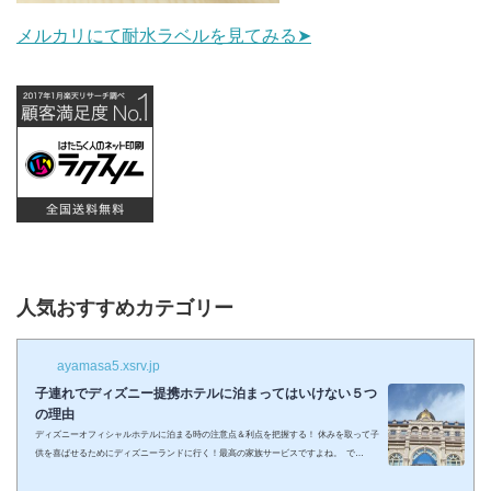
メルカリにて耐水ラベルを見てみる➤
人気おすすめカテゴリー
ayamasa5.xsrv.jp
子連れでディズニー提携ホテルに泊まってはいけない５つ
の理由
ディズニーオフィシャルホテルに泊まる時の注意点＆利点を把握する！ 休みを取って子
供を喜ばせるためにディズニーランドに行く！最高の家族サービスですよね。 で
も・・・小さい子供を連れてディズニーで遊びまくってその後家に帰るのは、お父さん
お母さんも疲れること間違いなし。 夜の目玉であるショーやパレードの前に子供が寝て