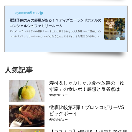
ayamasa5.xsrv.jp
電話予約のみの部屋がある！？ディズニーランドホテルの
コンシェルジュファミリールーム
ディズニーランドホテルの裏技！ネット上には表示されない大人数用ルーム現在はコン
シェルジュファミリールームというのはなくなったそうです。また電話での予約センタ
ーもなくなってしまったそうで、元コンシェルジュファミリールームのようなお部屋に
大人数で泊まりたい場合は①コンシェルジュ・スーペリアルーム（パークビュー）（3-
6階）➁コンシェルジュ・デラックスルーム（パークビュー）（3-6階）③コンシェルジ
ュ・スーペリアルーム（パークビュー）（7-8階）④コンシェルジュ・デラックスルー
ム（パークビュー）（7-8階）となり...
人気記事
寿司＆しゃぶしゃぶ食べ放題の「ゆ
ず庵」の食レポ！感想と反省点は
90件のビュー
徹底比較第2弾！ブロンコビリーVS
ビッグボーイ
60件のビュー
【コストコ】×除湿剤！湿気対策の優