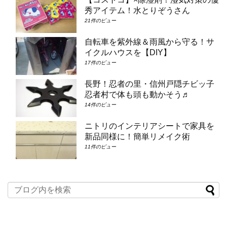
秀アイテム！水とりぞうさん
21件のビュー
自転車を紫外線＆雨風から守る！サ
イクルハウスを【DIY】
17件のビュー
長野！忍者の里・信州戸隠チビッ子
忍者村で体も頭も動かそう♬
14件のビュー
ニトリのインテリアシートで家具を
新品同様に！簡単リメイク術
11件のビュー