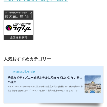
人気おすすめカテゴリー
ayamasa5.xsrv.jp
子連れでディズニー提携ホテルに泊まってはいけない５つ
の理由
ディズニーオフィシャルホテルに泊まる時の注意点＆利点を把握する！ 休みを取って子
供を喜ばせるためにディズニーランドに行く！最高の家族サービスですよね。 で
も・・・小さい子供を連れてディズニーで遊びまくってその後家に帰るのは、お父さん
お母さんも疲れること間違いなし。 夜の目玉であるショーやパレードの前に子供が寝て
しまって抱っこしながら見るなんて残念なことも多々起こるでしょう。 せっかくキラキ
ラした夢の国を可愛い我が子に見せたかったのに・・・。 そんな時、「ディズニーラ...